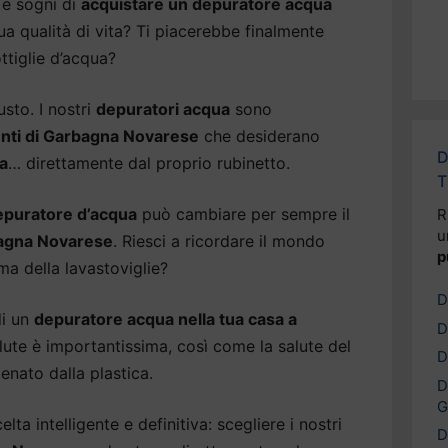
e sogni di
acquistare un depuratore acqua
ua qualità di vita? Ti piacerebbe finalmente
ttiglie d’acqua?
usto. I nostri
depuratori acqua
sono
enti di Garbagna Novarese
che desiderano
D
a
… direttamente dal proprio rubinetto.
T
epuratore d’acqua
può cambiare per sempre il
R
u
agna Novarese
. Riesci a ricordare il mondo
p
ma della lavastoviglie?
D
di un
depuratore acqua nella tua casa a
D
alute è importantissima, così come la salute del
D
enato dalla plastica.
D
G
lta intelligente e definitiva: scegliere i nostri
D