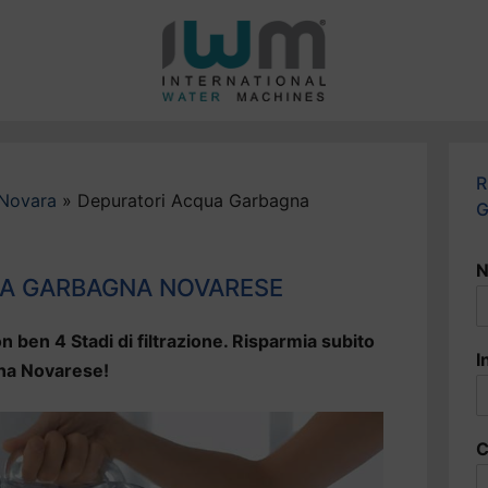
R
 Novara
»
Depuratori Acqua Garbagna
G
N
A GARBAGNA NOVARESE
n ben 4 Stadi di filtrazione. Risparmia subito
I
gna Novarese!
C