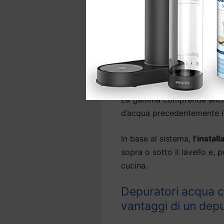
acqua del rubinetto
, elimi
sostanze nocive come arseni
Diversi modelli di
depurato
Novarese
sono in grado anc
l’acqua molto leggera.
La gamma comprende anche 
d’acqua precedentemente ins
In base al sistema,
l’insta
sopra o sotto il lavello e, 
cucina.
Depuratori acqua c
vantaggi di un dep