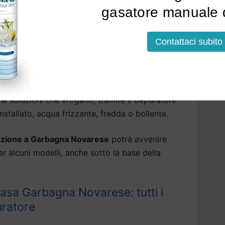
nando l’odore del cloro e ogni traccia di
gasatore manuale d
co, metalli pesanti, pfas, piombo e pesticidi.
Contattaci subito
ri per acqua di rubinetto a Garbagna
he di abbattere i residui fissi, rendendo
soluzioni che erogano, tramite il depuratore
tallato, acqua frizzante, fredda o bollente.
llazione a Garbagna Novarese
potrà avvenire
per alcuni modelli, anche sotto la base della
asa Garbagna Novarese: tutti i
uratore