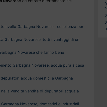
na Novarese
ed entrare direttamente nel
D
R
D
D
tolavello Garbagna Novarese: l’eccellenza per
D
a Garbagna Novarese: tutti i vantaggi di un
a Garbagna Novarese che fanno bene
binetto Garbagna Novarese: acqua pura a casa
 depuratori acqua domestici a Garbagna
a nella vendita vendita di depuratori acqua a
 Garbagna Novarese, domestici e industriali