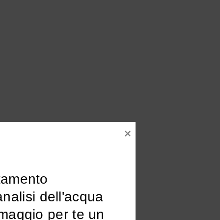
tamento

omaggio per te un 