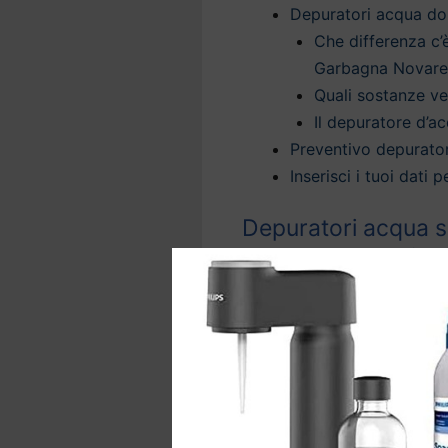
Depuratori acqua d
Che differenza c’
Garbagna Novare
Quali sostanze v
Il depuratore d’ac
Preventivo depurato
Inserisci i tuoi dati
Depuratori acqua s
l’eccellenza per il 
Grazie ai
depuratori d’ac
trattamento dell’acqua per
sicura direttamente dal rub
La nostra tecnologia offre
domestica a Garbagna No