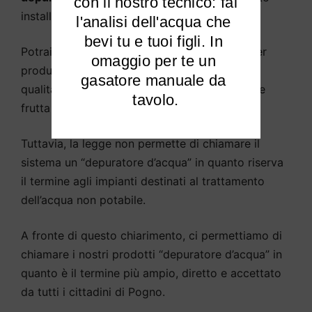
 con il nostro tecnico: fai 
installato sotto il lavello della cucina.
l'analisi dell'acqua che 
bevi tu e tuoi figli. In 
Potrai
purificare l’acqua potabile di Pogno
per
omaggio per te un 
produrre acqua potabile e di cottura di alta
gasatore manuale da 
qualità, abbeverare animali, piante, sciacquare
tavolo.
frutta e verdura, ecc.
Tuttavia, la legge non permette di chiamare il
sistema un “depuratore d’acqua” in quanto riserva
il termine agli impianti destinati al trattamento
dell’acqua non potabile.
A fronte di questo chiarimento, ci permettiamo di
chiamare i nostri prodotti “depuratore d’acqua” in
quanto è il termine più ampio, diretto e accettato
da tutti i cittadini di Pogno.