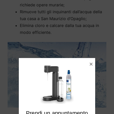
richiede opere murarie;
Rimuove tutti gli inquinanti dall’acqua della
tua casa a San Maurizio d’Opaglio;
Elimina cloro e calcare dalla tua acqua in
modo efficiente.
Prendi un appuntamento
