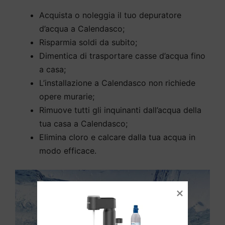
Acquista o noleggia il tuo depuratore
d’acqua a Calendasco;
Risparmia soldi da subito;
Dimentica di trasportare casse d’acqua fino
a casa;
L’installazione a Calendasco non richiede
opere murarie;
Rimuove tutti gli inquinanti dall’acqua della
tua casa a Calendasco;
Elimina cloro e calcare dalla tua acqua in
modo efficace.