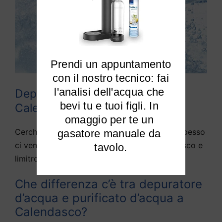
Prendi un appuntamento

 con il nostro tecnico: fai 
l'analisi dell'acqua che 
Depuratori acqua domestici
bevi tu e tuoi figli. In 
Calendasco
omaggio per te un 
Cerchiamo di rispondere alle domande che spesso
gasatore manuale da 
ci vengono fatte da diversi utenti di Calendasco e
tavolo.
limitrofi:
Che differenza c’è tra depuratore
d’acqua e purificato d’acqua a
Calendasco?