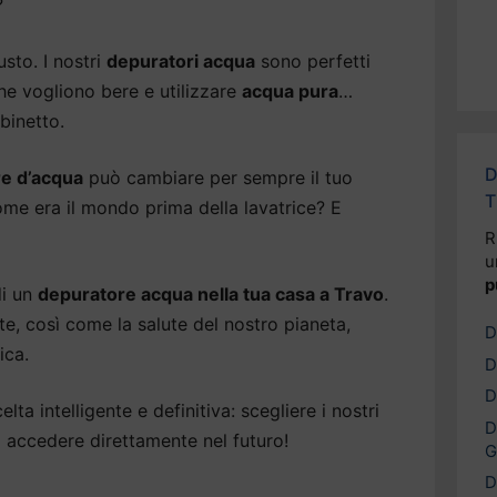
?
usto. I nostri
depuratori acqua
sono perfetti
e vogliono bere e utilizzare
acqua pura
…
binetto.
D
e d’acqua
può cambiare per sempre il tuo
T
ome era il mondo prima della lavatrice? E
R
u
p
di un
depuratore acqua nella tua casa a Travo
.
e, così come la salute del nostro pianeta,
D
ica.
D
D
lta intelligente e definitiva: scegliere i nostri
D
 accedere direttamente nel futuro!
G
D