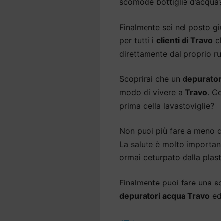
scomode bottiglie d’acqua
Finalmente sei nel posto gi
per tutti i
clienti di Travo
ch
direttamente dal proprio ru
Scoprirai che un
depurator
modo di vivere a
Travo
. C
prima della lavastoviglie?
Non puoi più fare a meno 
La salute è molto important
ormai deturpato dalla plast
Finalmente puoi fare una sce
depuratori acqua Travo
ed