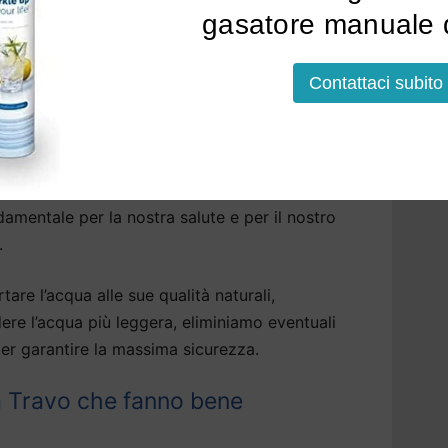
tallato, acqua bollente, fredda o frizzante.
gasatore manuale d
lazione a Travo
potrà avvenire sopra o sotto il
Contattaci subito
i, anche sotto la base della cucina.
sa Travo: i vantaggi di un
amentale per la nostra salute e per il nostro
.
tare l’acqua alle sue qualità naturali,
dere l’acqua più leggera, eliminiamo eventuali
er garantire la massima sicurezza.
 a Travo che fanno bene