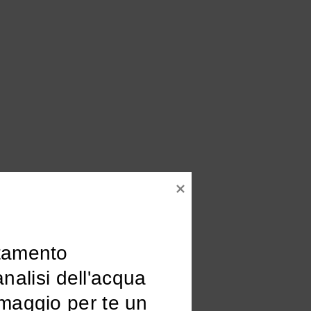
tamento

omaggio per te un 