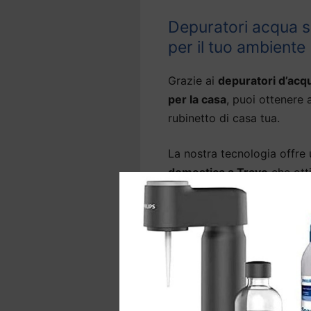
Depuratori acqua so
per il tuo ambiente
Grazie ai
depuratori d’acq
per la casa
, puoi ottenere 
rubinetto di casa tua.
La nostra tecnologia offre
domestica a Travo
che ott
rubinetto
, eliminando l’od
come arsenico, metalli pesa
Diversi modelli di
depurato
grado anche di abbattere i 
La gamma comprende anche 