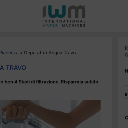
R
Piacenza
»
Depuratori Acqua Travo
G
A TRAVO
N
n ben 4 Stadi di filtrazione. Risparmia subito
I
C