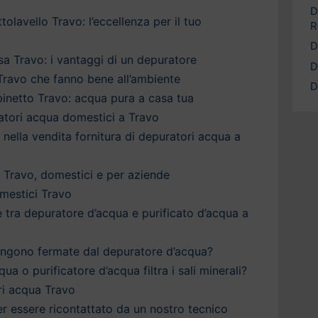
D
olavello Travo: l’eccellenza per il tuo
R
D
a Travo: i vantaggi di un depuratore
D
 Travo che fanno bene all’ambiente
D
inetto Travo: acqua pura a casa tua
ratori acqua domestici a Travo
a nella vendita fornitura di depuratori acqua a
 Travo, domestici e per aziende
mestici Travo
è tra depuratore d’acqua e purificato d’acqua a
engono fermate dal depuratore d’acqua?
qua o purificatore d’acqua filtra i sali minerali?
ri acqua Travo
 per essere ricontattato da un nostro tecnico