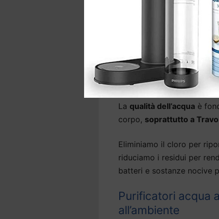
d’acqua precedentemente ins
In base al sistema,
l’instal
lavello e, per alcuni modell
Depuratori acqua ca
depuratore
La
qualità dell’acqua
è fond
corpo,
soprattutto a Travo
Eliminiamo il cloro per ripor
riduciamo i residui per ren
batteri e sostanze nocive p
Purificatori acqua
all’ambiente