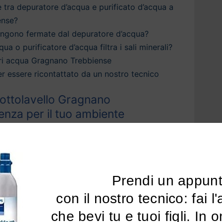
è tra depuratore d’acqua e purificato d’acqua a
ense?
engono fermate dal depuratore d’acqua?
qua o purificatore d’acqua filtra i sali minerali?
ri acqua Gragnano Trebbiense
 per essere ricontattato da un nostro tecnico
ottolavello Gragnano
lenza per il tuo ambiente
qua Gragnano Trebbiense
e ai sistemi di
 la casa
, puoi ottenere acqua depurata e più
inetto di casa tua.
Prendi un appun
 una vasta gamma di sistemi di
depurazione
 con il nostro tecnico: fai l'analisi dell'acqua 
ebbiense
che perfezionano la
qualità della tua
che bevi tu e tuoi figli. In 
nando l’odore del cloro e ogni traccia di