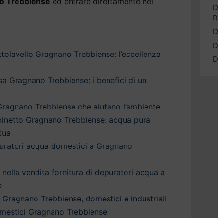
o Trebbiense
ed entrare direttamente nel
D
R
D
D
tolavello Gragnano Trebbiense: l’eccellenza
D
a Gragnano Trebbiense: i benefici di un
Gragnano Trebbiense che aiutano l’ambiente
binetto Gragnano Trebbiense: acqua pura
tua
puratori acqua domestici a Gragnano
a nella vendita fornitura di depuratori acqua a
e
 Gragnano Trebbiense, domestici e industriali
mestici Gragnano Trebbiense