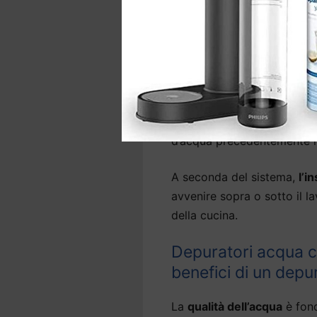
sostanze nocive come arseni
Molti modelli di
depuratori
Trebbiense
sono in grado a
l’acqua molto leggera.
La gamma comprende anche 
d’acqua precedentemente ins
A seconda del sistema,
l’i
avvenire sopra o sotto il la
della cucina.
Depuratori acqua c
benefici di un depu
La
qualità dell’acqua
è fond