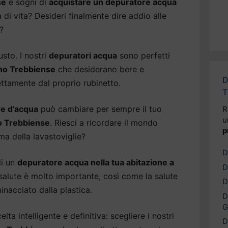
se
e sogni di
acquistare un depuratore acqua
à di vita? Desideri finalmente dire addio alle
?
usto. I nostri
depuratori acqua
sono perfetti
ano Trebbiense
che desiderano bere e
D
ettamente dal proprio rubinetto.
T
e d’acqua
può cambiare per sempre il tuo
R
u
 Trebbiense
. Riesci a ricordare il mondo
p
ma della lavastoviglie?
D
di un
depuratore acqua nella tua abitazione a
D
 salute è molto importante, così come la salute
D
inacciato dalla plastica.
D
G
lta intelligente e definitiva: scegliere i nostri
D