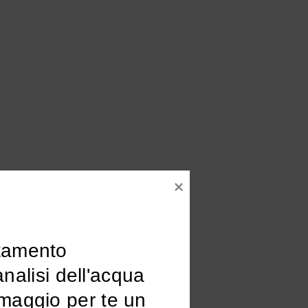
tamento

omaggio per te un 