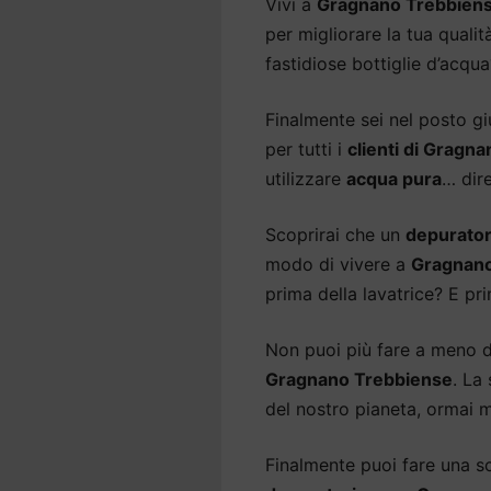
Vivi a
Gragnano Trebbien
per migliorare la tua qualit
fastidiose bottiglie d’acqua
Finalmente sei nel posto gi
per tutti i
clienti di Gragn
utilizzare
acqua pura
… dir
Scoprirai che un
depurator
modo di vivere a
Gragnano
prima della lavatrice? E pri
Non puoi più fare a meno 
Gragnano Trebbiense
. La
del nostro pianeta, ormai m
Finalmente puoi fare una sce