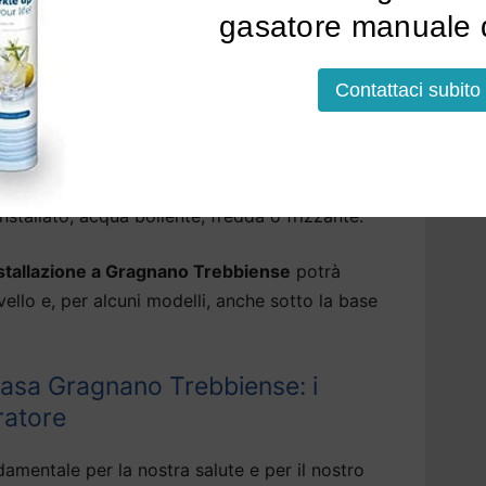
co, metalli pesanti, pfas, piombo e pesticidi.
gasatore manuale d
 per acqua di rubinetto a Gragnano
Contattaci subito
nche di abbattere i residui fissi, rendendo
soluzioni che erogano, tramite il depuratore
tallato, acqua bollente, fredda o frizzante.
nstallazione a Gragnano Trebbiense
potrà
vello e, per alcuni modelli, anche sotto la base
asa Gragnano Trebbiense: i
ratore
amentale per la nostra salute e per il nostro