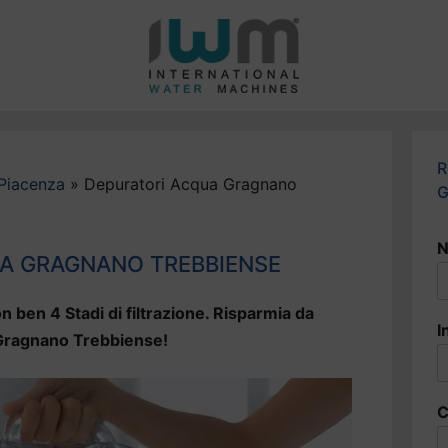
R
Piacenza
»
Depuratori Acqua Gragnano
G
N
A GRAGNANO TREBBIENSE
n ben 4 Stadi di filtrazione. Risparmia da
I
a Gragnano Trebbiense!
C