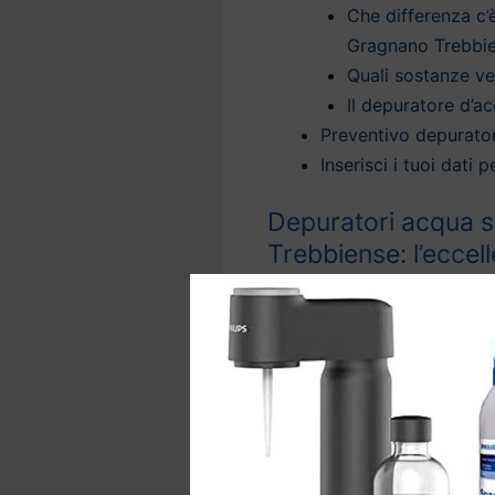
Che differenza c’
Gragnano Trebbi
Quali sostanze v
Il depuratore d’ac
Preventivo depurato
Inserisci i tuoi dati
Depuratori acqua s
Trebbiense: l’eccel
Grazie ai
depuratori d’ac
trattamento dell’acqua per
sicura direttamente dal rub
La nostra tecnologia offre
domestica a Gragnano Tr
acqua del rubinetto
, elimi