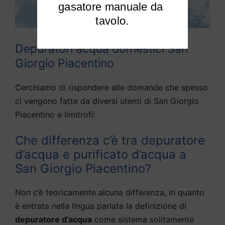
gasatore manuale da 
tavolo.
Depuratori acqua domestici San
Giorgio Piacentino
Cerchiamo di rispondere alle domande che spesso
ci vengono fatte da diversi utenti di San Giorgio
Piacentino e limitrofi:
Che differenza c’è tra depuratore
d’acqua e purificato d’acqua a
San Giorgio Piacentino?
Non c’è teoricamente alcuna differenza, in quanto
è entrata nella lingua parlata la definizione di
depuratore d’acqua
come sistema solitamente