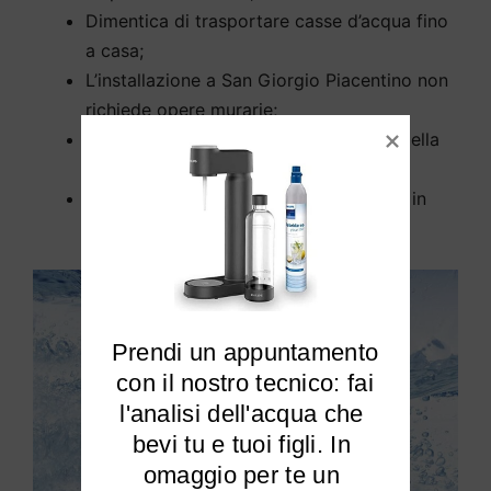
Dimentica di trasportare casse d’acqua fino
a casa;
L’installazione a San Giorgio Piacentino non
richiede opere murarie;
Rimuove tutti gli inquinanti dall’acqua della
tua casa a San Giorgio Piacentino;
Elimina cloro e calcare dalla tua acqua in
modo efficiente.
Prendi un appuntamento

 con il nostro tecnico: fai 
l'analisi dell'acqua che 
bevi tu e tuoi figli. In 
omaggio per te un 