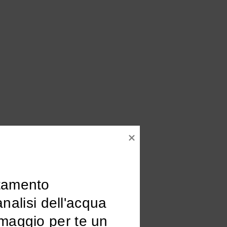
tamento

omaggio per te un 