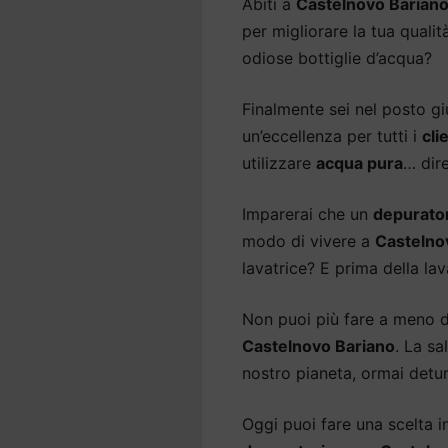
Abiti a
Castelnovo Barian
per migliorare la tua qualit
odiose bottiglie d’acqua?
Finalmente sei nel posto gi
un’eccellenza per tutti i
cli
utilizzare
acqua pura
… dir
Imparerai che un
depurato
modo di vivere a
Castelno
lavatrice? E prima della lav
Non puoi più fare a meno 
Castelnovo Bariano
. La sa
nostro pianeta, ormai detur
Oggi puoi fare una scelta int