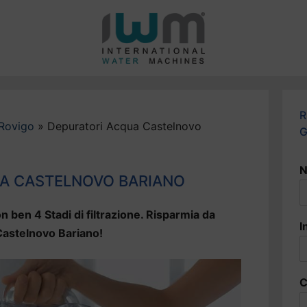
R
Rovigo
»
Depuratori Acqua Castelnovo
G
N
A CASTELNOVO BARIANO
n ben 4 Stadi di filtrazione. Risparmia da
I
 Castelnovo Bariano!
C