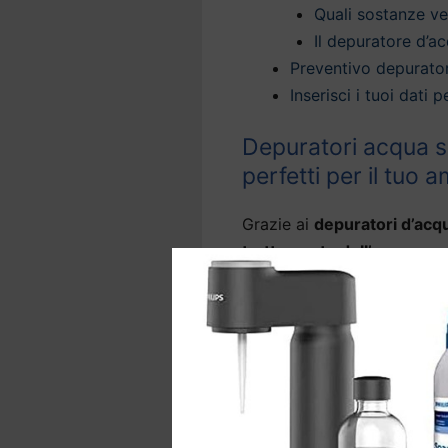
Quali sostanze v
Il depuratore d’ac
Preventivo depurato
Inserisci i tuoi dati
Depuratori acqua s
perfetti per il tuo 
Grazie ai
depuratori d’acq
trattamento dell’acqua per
sicura direttamente dal rub
La nostra tecnologia offre
domestica a Castelnovo B
acqua del rubinetto
, elimi
sostanze nocive come arseni