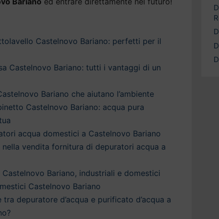
ovo Bariano
ed entrare direttamente nel futuro!
D
R
D
olavello Castelnovo Bariano: perfetti per il
D
D
a Castelnovo Bariano: tutti i vantaggi di un
astelnovo Bariano che aiutano l’ambiente
binetto Castelnovo Bariano: acqua pura
tua
ratori acqua domestici a Castelnovo Bariano
a nella vendita fornitura di depuratori acqua a
 Castelnovo Bariano, industriali e domestici
mestici Castelnovo Bariano
è tra depuratore d’acqua e purificato d’acqua a
no?