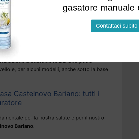
 per acqua di rubinetto a Castelnovo Bariano
gasatore manuale d
ttere i residui fissi, rendendo l’acqua molto
Contattaci subito
soluzioni che erogano, tramite il depuratore
tallato, acqua bollente, fredda o frizzante.
nstallazione a Castelnovo Bariano
potrà
vello e, per alcuni modelli, anche sotto la base
sa Castelnovo Bariano: tutti i
uratore
amentale per la nostra salute e per il nostro
elnovo Bariano
.