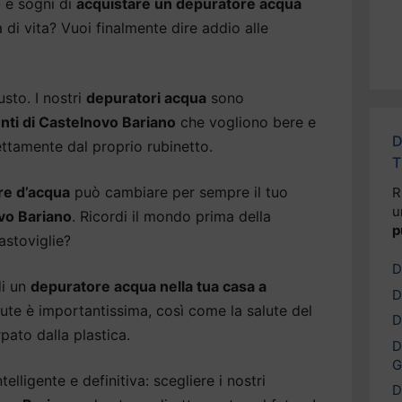
o
e sogni di
acquistare un depuratore acqua
à di vita? Vuoi finalmente dire addio alle
usto. I nostri
depuratori acqua
sono
enti di Castelnovo Bariano
che vogliono bere e
D
ettamente dal proprio rubinetto.
T
re d’acqua
può cambiare per sempre il tuo
R
u
vo Bariano
. Ricordi il mondo prima della
p
astoviglie?
D
di un
depuratore acqua nella tua casa a
D
lute è importantissima, così come la salute del
D
pato dalla plastica.
D
G
elligente e definitiva: scegliere i nostri
D