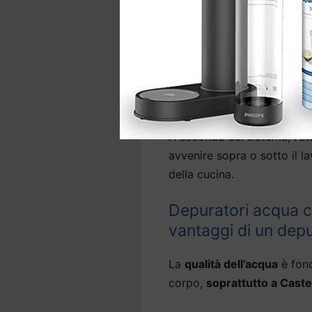
Molti modelli di
depuratori
sono in grado anche di abba
leggera.
La gamma comprende anche 
d’acqua precedentemente ins
A seconda del sistema,
l’i
avvenire sopra o sotto il la
della cucina.
Depuratori acqua ca
vantaggi di un dep
La
qualità dell’acqua
è fond
corpo,
soprattutto a Cast