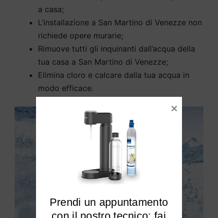
a casa;
L’installazione a San Martino di Venezze non
richiede opere murarie;
Rimuove tutti gli inquinanti dall’acqua della
tua casa a San Martino di Venezze;
Elimina cloro e calcare dalla tua acqua in
modo efficace.
Prendi un appuntamento

 con il nostro tecnico: fai 