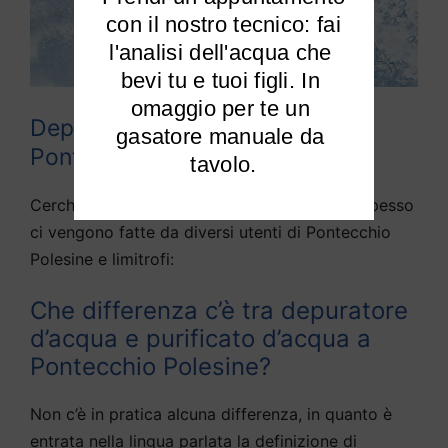
 con il nostro tecnico: fai 
l'analisi dell'acqua che 
bevi tu e tuoi figli. In 
omaggio per te un 
Depuratori acqua domestici
gasatore manuale da 
Pontecchio Polesine
tavolo.
Cerchiamo di rispondere alle domande che spesso
ci vengono fatte da diversi utenti di Pontecchio
Polesine e limitrofi:
Che differenza c’è tra depuratore
d’acqua e purificato d’acqua a
Pontecchio Polesine?
Non c’è in pratica alcuna differenza, in quanto è
entrata nella lingua parlata la definizione di