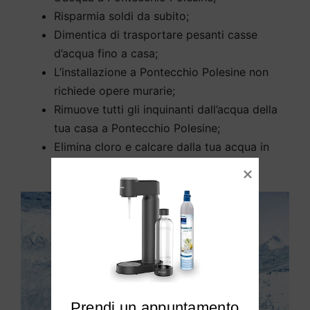
Risparmia soldi da subito;
Dimentica di trasportare pesanti casse
d’acqua fino a casa;
L’installazione a Pontecchio Polesine non
richiede opere murarie;
Rimuove tutti gli inquinanti dall’acqua della
tua casa a Pontecchio Polesine;
Elimina cloro e calcare dalla tua acqua in
modo efficace.
Prendi un appuntamento
