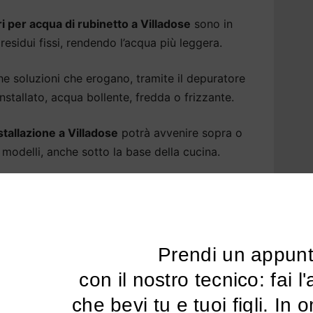
i per acqua di rubinetto a Villadose
sono in
residui fissi, rendendo l’acqua più leggera.
soluzioni che erogano, tramite il depuratore
tallato, acqua bollente, fredda o frizzante.
nstallazione a Villadose
potrà avvenire sopra o
ni modelli, anche sotto la base della cucina.
sa Villadose: i vantaggi di un
amentale per la nostra salute e per il nostro
Prendi un appun
dose
.
 con il nostro tecnico: fai l'analisi dell'acqua 
tare l’acqua alle sue qualità naturali,
che bevi tu e tuoi figli. In 