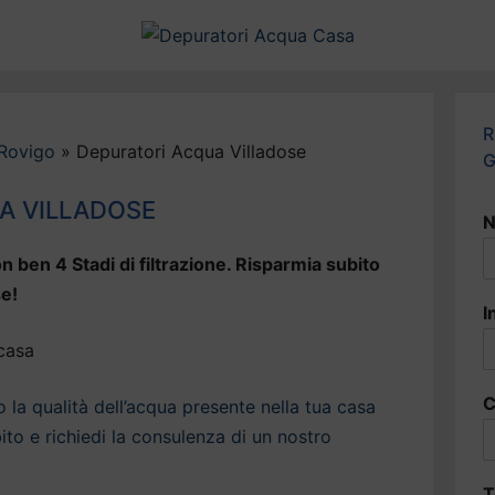
R
Rovigo
»
Depuratori Acqua Villadose
G
A VILLADOSE
N
n ben 4 Stadi di filtrazione. Risparmia subito
se!
I
C
la qualità dell’acqua presente nella tua casa
ito e richiedi la consulenza di un nostro
T