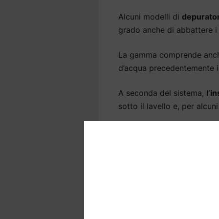
Alcuni modelli di
depurator
grado anche di abbattere i 
La gamma comprende anche 
d’acqua precedentemente ins
A seconda del sistema,
l’i
sotto il lavello e, per alcu
Depuratori acqua ca
depuratore
La
qualità dell’acqua
è fond
corpo,
soprattutto a Villa
Eliminiamo il cloro per ripor