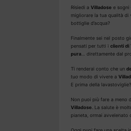
Risiedi a
Villadose
e sogni
migliorare la tua qualità di
bottiglie d’acqua?
Finalmente sei nel posto gi
pensati per tutti i
clienti di
pura
… direttamente dal pro
Ti renderai conto che un
d
tuo modo di vivere a
Villa
E prima della lavastoviglie
Non puoi più fare a meno 
Villadose
. La salute è mol
pianeta, ormai avvelenato d
Oggi puoi fare una scelta int