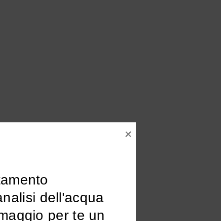
tamento

omaggio per te un 