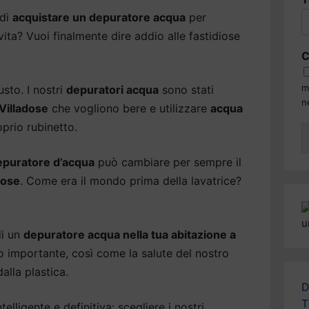
 di
acquistare un depuratore acqua
per
 vita? Vuoi finalmente dire addio alle fastidiose
C
m
usto. I nostri
depuratori acqua
sono stati
n
 Villadose
che vogliono bere e utilizzare
acqua
prio rubinetto.
epuratore d’acqua
può cambiare per sempre il
dose
. Come era il mondo prima della lavatrice?
?
di un
depuratore acqua nella tua abitazione a
to importante, così come la salute del nostro
alla plastica.
D
T
elligente e definitiva: scegliere i nostri