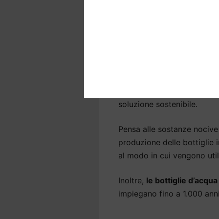
riduciamo i residui per ren
batteri e sostanze nocive p
Depuratori acqua a
all’ambiente
Molte persone sono insodd
Villadose
e preferiscono be
soluzione sostenibile.
Pensa alle sostanze nocive 
produzione delle bottiglie
al modo in cui vengono util
Inoltre,
le bottiglie d’acqu
impiegano fino a 1.000 an