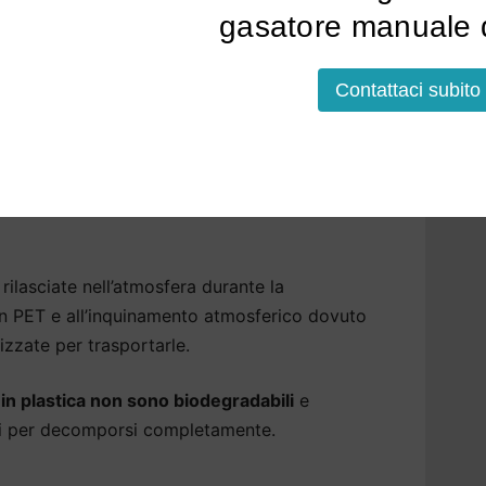
dere l’acqua più leggera, eliminiamo eventuali
gasatore manuale d
er garantire la massima sicurezza.
 Villadose che fanno bene
Contattaci subito
isfatte del
gusto dell’acqua del rubinetto di
re acqua in bottiglia. Ma questa non è più una
rilasciate nell’atmosfera durante la
 in PET e all’inquinamento atmosferico dovuto
izzate per trasportarle.
a in plastica non sono biodegradabili
e
ni per decomporsi completamente.