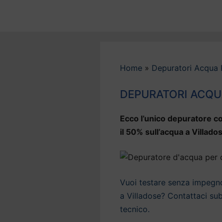
Vai
al
contenuto
Home
»
Depuratori Acqua 
DEPURATORI ACQU
Ecco l’unico depuratore co
il 50% sull’acqua a Villado
Vuoi testare senza impegno 
a Villadose? Contattaci sub
tecnico.