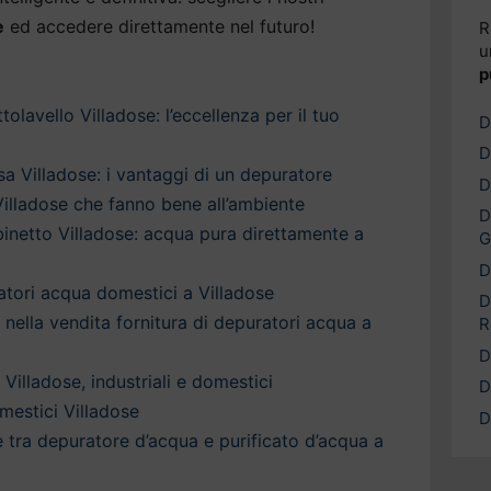
e
ed accedere direttamente nel futuro!
R
u
p
olavello Villadose: l’eccellenza per il tuo
D
D
a Villadose: i vantaggi di un depuratore
D
illadose che fanno bene all’ambiente
D
inetto Villadose: acqua pura direttamente a
G
D
ratori acqua domestici a Villadose
D
a nella vendita fornitura di depuratori acqua a
R
D
Villadose, industriali e domestici
D
mestici Villadose
D
è tra depuratore d’acqua e purificato d’acqua a