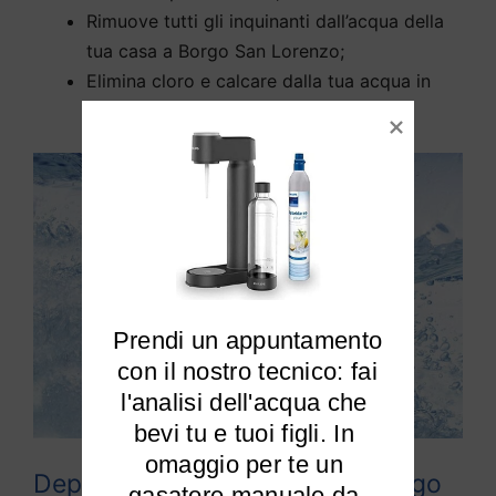
Rimuove tutti gli inquinanti dall’acqua della
tua casa a Borgo San Lorenzo;
Elimina cloro e calcare dalla tua acqua in
modo efficiente.
Prendi un appuntamento

 con il nostro tecnico: fai 
l'analisi dell'acqua che 
bevi tu e tuoi figli. In 
omaggio per te un 
Depuratori acqua domestici Borgo
gasatore manuale da 