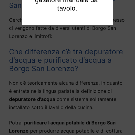
San Lorenzo
tavolo.
Cerchiamo di rispondere alle domande che spesso
ci vengono fatte da diversi utenti di Borgo San
Lorenzo e limitrofi:
Che differenza c’è tra depuratore
d’acqua e purificato d’acqua a
Borgo San Lorenzo?
Non c’è teoricamente alcuna differenza, in quanto
è entrata nella lingua parlata la definizione di
depuratore d’acqua
come sistema solitamente
installato sotto il lavello della cucina.
Potrai
purificare l’acqua potabile di Borgo San
Lorenzo
per produrre acqua potabile e di cottura