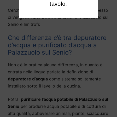
tavolo.
Cerchiamo di rispondere alle domande che spesso
ci vengono fatte da diversi utenti di Palazzuolo sul
Senio e limitrofi:
Che differenza c’è tra depuratore
d’acqua e purificato d’acqua a
Palazzuolo sul Senio?
Non c’è in pratica alcuna differenza, in quanto è
entrata nella lingua parlata la definizione di
depuratore d’acqua
come sistema solitamente
installato sotto il lavello della cucina.
Potrai
purificare l’acqua potabile di Palazzuolo sul
Senio
per produrre acqua potabile e di cottura di
alta qualità, abbeverare animali, piante, sciacquare