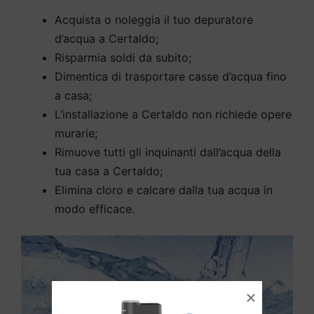
Acquista o noleggia il tuo depuratore
d’acqua a Certaldo;
Risparmia soldi da subito;
Dimentica di trasportare casse d’acqua fino
a casa;
L’installazione a Certaldo non richiede opere
murarie;
Rimuove tutti gli inquinanti dall’acqua della
tua casa a Certaldo;
Elimina cloro e calcare dalla tua acqua in
modo efficace.