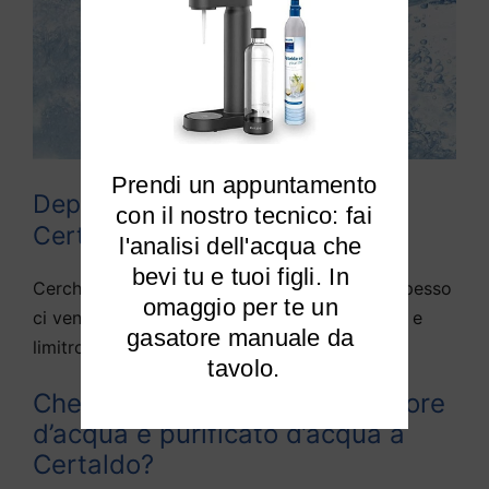
Prendi un appuntamento

Depuratori acqua domestici
 con il nostro tecnico: fai 
Certaldo
l'analisi dell'acqua che 
bevi tu e tuoi figli. In 
Cerchiamo di rispondere alle domande che spesso
omaggio per te un 
ci vengono fatte da diversi utenti di Certaldo e
gasatore manuale da 
limitrofi:
tavolo.
Che differenza c’è tra depuratore
d’acqua e purificato d’acqua a
Certaldo?