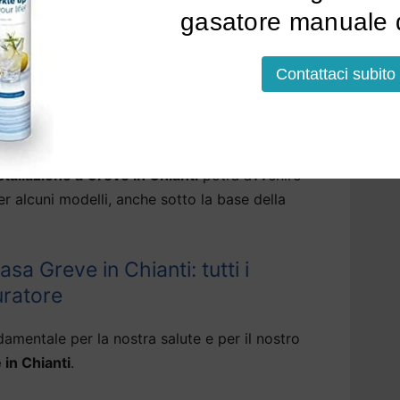
i per acqua di rubinetto a Greve in Chianti
gasatore manuale d
ttere i residui fissi, rendendo l’acqua molto
Contattaci subito
soluzioni che erogano, tramite il depuratore
tallato, acqua frizzante, fredda o bollente.
nstallazione a Greve in Chianti
potrà avvenire
per alcuni modelli, anche sotto la base della
sa Greve in Chianti: tutti i
uratore
amentale per la nostra salute e per il nostro
 in Chianti
.