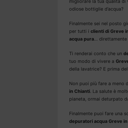
migliorare la tua qualità di
odiose bottiglie d’acqua?
Finalmente sei nel posto gi
per tutti i
clienti di Greve i
acqua pura
… direttamente 
Ti renderai conto che un
d
tuo modo di vivere a
Greve
della lavatrice? E prima del
Non puoi più fare a meno 
in Chianti
. La salute è mol
pianeta, ormai deturpato da
Finalmente puoi fare una sce
depuratori acqua Greve in