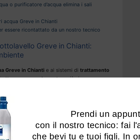
qua o purificatore d’acqua elimina i sali
i acqua Greve in Chianti
 per essere ricontattato da un nostro tecnico
ttolavello Greve in Chianti:
ambiente
ua Greve in Chianti
e ai sistemi di
trattamento
i ottenere acqua depurata e più sicura
di casa tua.
 una vasta gamma di sistemi di
depurazione
nti
che ottimizzano la
qualità della tua acqua
Prendi un appun
’odore del cloro e ogni traccia di sostanze
 con il nostro tecnico: fai l'analisi dell'acqua 
li pesanti, pfas, piombo e pesticidi.
che bevi tu e tuoi figli. In 