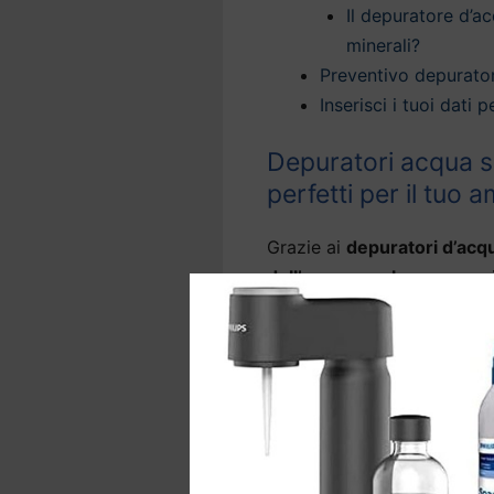
Il depuratore d’ac
minerali?
Preventivo depurator
Inserisci i tuoi dati
Depuratori acqua so
perfetti per il tuo 
Grazie ai
depuratori d’acq
dell’acqua per la casa
, puo
direttamente dal rubinetto 
La nostra tecnologia offre
domestica a Greve in Chia
del rubinetto
, eliminando l
nocive come arsenico, metal