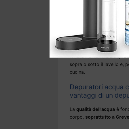
Diversi modelli di
depurator
sono in grado anche di abba
leggera.
La gamma comprende anche 
d’acqua precedentemente ins
A seconda del sistema,
l’i
sopra o sotto il lavello e, 
cucina.
Depuratori acqua ca
vantaggi di un dep
La
qualità dell’acqua
è fond
corpo,
soprattutto a Greve