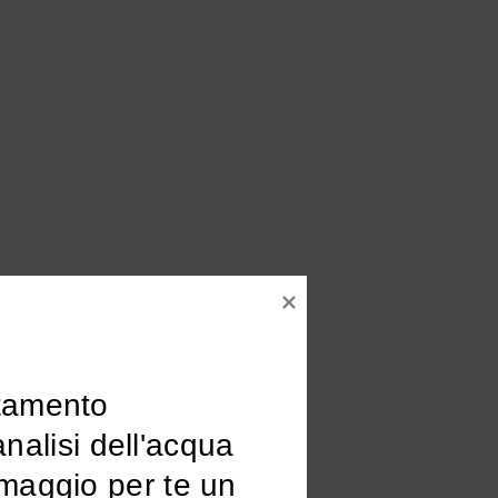
tamento

omaggio per te un 