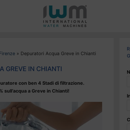
R
Firenze
»
Depuratori Acqua Greve in Chianti
G
 GREVE IN CHIANTI
N
uratore con ben 4 Stadi di filtrazione.
% sull’acqua a Greve in Chianti!
I
C