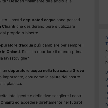
 vita? Desideri finalmente dire addio alle
usto. I nostri
depuratori acqua
sono pensati
n Chianti
che desiderano bere e utilizzare
dal proprio rubinetto.
D
T
epuratore d’acqua
può cambiare per sempre il
 in Chianti
. Riesci a ricordare il mondo prima
R
u
la lavastoviglie?
p
di un
depuratore acqua nella tua casa a Greve
D
to importante, così come la salute del nostro
D
lla plastica.
D
D
lta intelligente e definitiva: scegliere i nostri
G
 Chianti
ed accedere direttamente nel futuro!
D