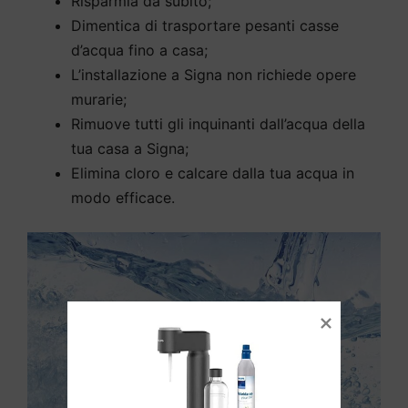
Risparmia da subito;
Dimentica di trasportare pesanti casse
d’acqua fino a casa;
L’installazione a Signa non richiede opere
murarie;
Rimuove tutti gli inquinanti dall’acqua della
tua casa a Signa;
Elimina cloro e calcare dalla tua acqua in
modo efficace.