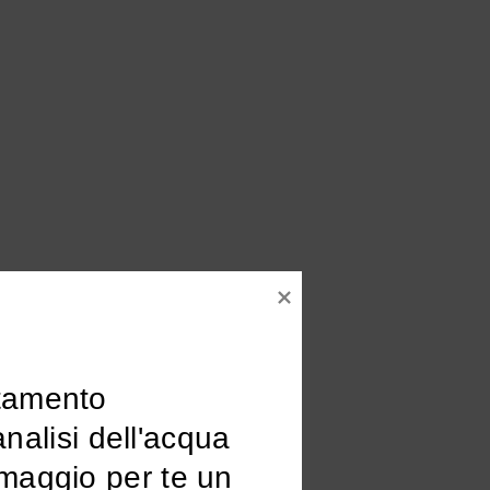
tamento

omaggio per te un 