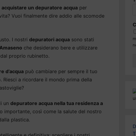
i
acquistare un depuratore acqua
per
i vita? Vuoi finalmente dire addio alle scomode
C
m
usto. I nostri
depuratori acqua
sono stati
n
di Amaseno
che desiderano bere e utilizzare
dal proprio rubinetto.
re d’acqua
può cambiare per sempre il tuo
o
. Riesci a ricordare il mondo prima della
astoviglie?
di un
depuratore acqua nella tua residenza a
to importante, così come la salute del nostro
alla plastica.
D
T
elligente e definitiva: scegliere i nostri