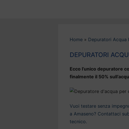
Vai
al
contenuto
Home
»
Depuratori Acqua 
DEPURATORI ACQ
Ecco l’unico depuratore co
finalmente il 50% sull’ac
Vuoi testare senza impegno 
a Amaseno? Contattaci subi
tecnico.