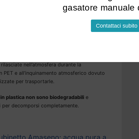
er garantire la massima sicurezza.
gasatore manuale d
 Amaseno che aiutano l’ambiente
Contattaci subito
isfatte del
gusto dell’acqua del rubinetto di
ere acqua in bottiglia. Questa non è però una
rilasciate nell’atmosfera durante la
 in PET e all’inquinamento atmosferico dovuto
izzate per trasportarle.
a in plastica non sono biodegradabili
e
ni per decomporsi completamente.
ubinetto Amaseno: acqua pura a