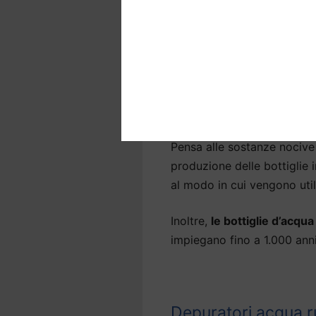
batteri e sostanze nocive p
Depuratori acqua a
Molte persone sono insodd
Amaseno
e preferiscono b
soluzione sostenibile.
Pensa alle sostanze nocive 
produzione delle bottiglie
al modo in cui vengono util
Inoltre,
le bottiglie d’acqu
impiegano fino a 1.000 an
Depuratori acqua r