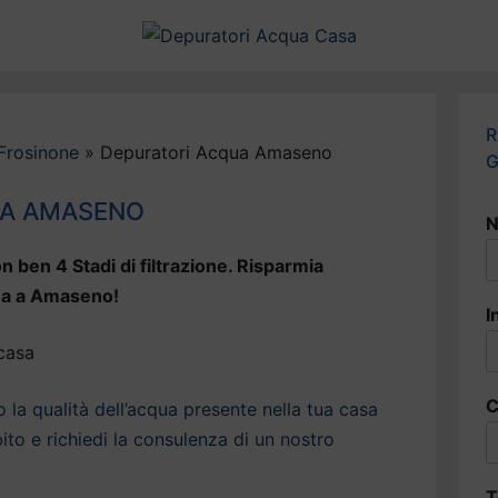
R
Frosinone
»
Depuratori Acqua Amaseno
G
UA AMASENO
N
n ben 4 Stadi di filtrazione. Risparmia
qua a Amaseno!
I
C
la qualità dell’acqua presente nella tua casa
to e richiedi la consulenza di un nostro
T