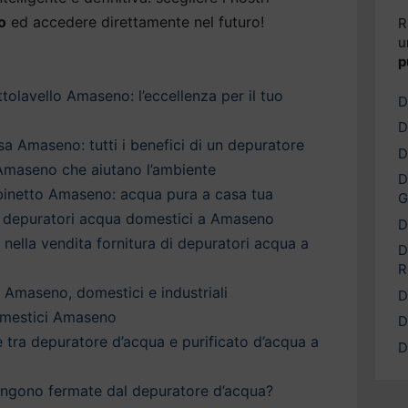
o
ed accedere direttamente nel futuro!
R
u
p
tolavello Amaseno: l’eccellenza per il tuo
D
D
a Amaseno: tutti i benefici di un depuratore
D
Amaseno che aiutano l’ambiente
D
binetto Amaseno: acqua pura a casa tua
G
 depuratori acqua domestici a Amaseno
D
a nella vendita fornitura di depuratori acqua a
D
R
 Amaseno, domestici e industriali
D
omestici Amaseno
D
è tra depuratore d’acqua e purificato d’acqua a
D
engono fermate dal depuratore d’acqua?