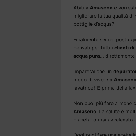
Abiti a
Amaseno
e vorrest
migliorare la tua qualità d
bottiglie d’acqua?
Finalmente sei nel posto gi
pensati per tutti i
clienti 
acqua pura
… direttamente 
Imparerai che un
depurato
modo di vivere a
Amasen
lavatrice? E prima della lav
Non puoi più fare a meno 
Amaseno
. La salute è mol
pianeta, ormai avvelenato d
Oggi puoi fare una scelta int