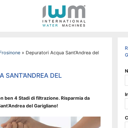
R
Frosinone
»
Depuratori Acqua Sant’Andrea del
G
N
A SANT’ANDREA DEL
I
n ben 4 Stadi di filtrazione. Risparmia da
Sant’Andrea del Garigliano!
C