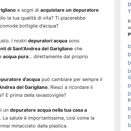
D
igliano
e sogni di
acquistare un depuratore
T
o la tua qualità di vita? Ti piacerebbe
R
 scomode bottiglie d’acqua?
u
p
usto. I nostri
depuratori acqua
sono
D
enti di Sant’Andrea del Garigliano
che
D
re
acqua pura
… direttamente dal proprio
D
D
G
epuratore d’acqua
può cambiare per sempre il
D
Andrea del Garigliano
. Riesci a ricordare il
D
? E prima della lavastoviglie?
R
D
di un
depuratore acqua nella tua casa a
D
. La salute è importantissima, così come la
D
ormai minacciato dalla plastica.