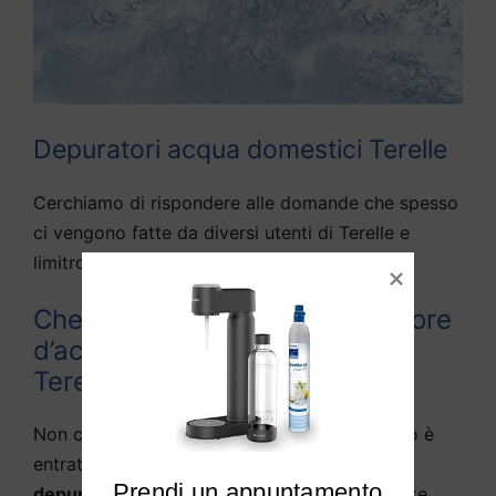
Depuratori acqua domestici Terelle
Cerchiamo di rispondere alle domande che spesso
ci vengono fatte da diversi utenti di Terelle e
limitrofi:
Che differenza c’è tra depuratore
d’acqua e purificato d’acqua a
Terelle?
Non c’è in pratica alcuna differenza, in quanto è
entrata nella lingua parlata la definizione di
Prendi un appuntamento

depuratore d’acqua
come sistema solitamente