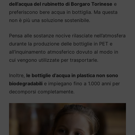
dell’acqua del rubinetto di Borgaro Torinese
e
preferiscono bere acqua in bottiglia. Ma questa
non è più una soluzione sostenibile.
Pensa alle sostanze nocive rilasciate nell’atmosfera
durante la produzione delle bottiglie in PET e
all’inquinamento atmosferico dovuto al modo in
cui vengono utilizzate per trasportarle.
Inoltre,
le bottiglie d’acqua in plastica non sono
biodegradabili
e impiegano fino a 1.000 anni per
decomporsi completamente.