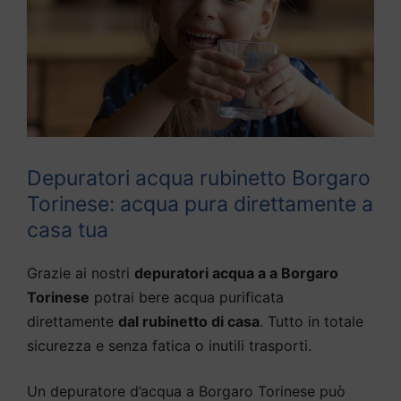
Depuratori acqua rubinetto Borgaro
Torinese: acqua pura direttamente a
casa tua
Grazie ai nostri
depuratori acqua a a Borgaro
Torinese
potrai bere acqua purificata
direttamente
dal rubinetto di casa
. Tutto in totale
sicurezza e senza fatica o inutili trasporti.
Un depuratore d’acqua a Borgaro Torinese può