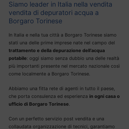
Siamo leader in Italia nella vendita
vendita di depuratori acqua a
Borgaro Torinese
In Italia e nella tua città a Borgaro Torinese siamo
stati una delle prime imprese nate nel campo del
trattamento e della depurazione dell’acqua
potabile
: oggi siamo senza dubbio una delle realtà
più importanti presente nel mercato nazionale così
come localmente a Borgaro Torinese.
Abbiamo una fitta rete di agenti in tutto il paese,
che porta consulenza ed esperienza
in ogni casa o
ufficio di Borgaro Torinese
.
Con un perfetto servizio post vendita e una
collaudata organizzazione di tecnici, garantiamo