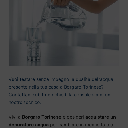
Vuoi testare senza impegno la qualità dell’acqua
presente nella tua casa a Borgaro Torinese?
Contattaci subito e richiedi la consulenza di un
nostro tecnico.
Vivi a
Borgaro Torinese
e desideri
acquistare un
depuratore acqua
per cambiare in meglio la tua