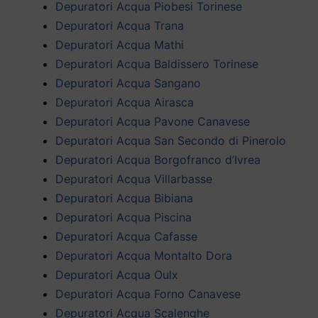
Depuratori Acqua Piobesi Torinese
Depuratori Acqua Trana
Depuratori Acqua Mathi
Depuratori Acqua Baldissero Torinese
Depuratori Acqua Sangano
Depuratori Acqua Airasca
Depuratori Acqua Pavone Canavese
Depuratori Acqua San Secondo di Pinerolo
Depuratori Acqua Borgofranco d’Ivrea
Depuratori Acqua Villarbasse
Depuratori Acqua Bibiana
Depuratori Acqua Piscina
Depuratori Acqua Cafasse
Depuratori Acqua Montalto Dora
Depuratori Acqua Oulx
Depuratori Acqua Forno Canavese
Depuratori Acqua Scalenghe