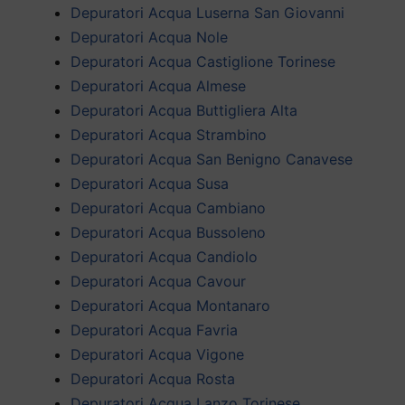
Depuratori Acqua Luserna San Giovanni
Depuratori Acqua Nole
Depuratori Acqua Castiglione Torinese
Depuratori Acqua Almese
Depuratori Acqua Buttigliera Alta
Depuratori Acqua Strambino
Depuratori Acqua San Benigno Canavese
Depuratori Acqua Susa
Depuratori Acqua Cambiano
Depuratori Acqua Bussoleno
Depuratori Acqua Candiolo
Depuratori Acqua Cavour
Depuratori Acqua Montanaro
Depuratori Acqua Favria
Depuratori Acqua Vigone
Depuratori Acqua Rosta
Depuratori Acqua Lanzo Torinese