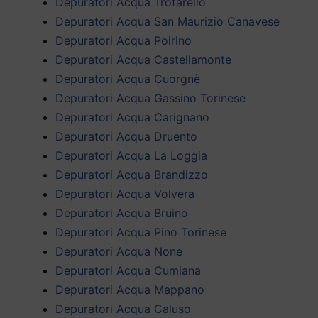
Depuratori Acqua Trofarello
Depuratori Acqua San Maurizio Canavese
Depuratori Acqua Poirino
Depuratori Acqua Castellamonte
Depuratori Acqua Cuorgnè
Depuratori Acqua Gassino Torinese
Depuratori Acqua Carignano
Depuratori Acqua Druento
Depuratori Acqua La Loggia
Depuratori Acqua Brandizzo
Depuratori Acqua Volvera
Depuratori Acqua Bruino
Depuratori Acqua Pino Torinese
Depuratori Acqua None
Depuratori Acqua Cumiana
Depuratori Acqua Mappano
Depuratori Acqua Caluso