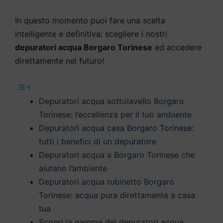
In questo momento puoi fare una scelta
intelligente e definitiva: scegliere i nostri
depuratori acqua Borgaro Torinese
ed accedere
direttamente nel futuro!
Depuratori acqua sottolavello Borgaro
Torinese: l’eccellenza per il tuo ambiente
Depuratori acqua casa Borgaro Torinese:
tutti i benefici di un depuratore
Depuratori acqua a Borgaro Torinese che
aiutano l’ambiente
Depuratori acqua rubinetto Borgaro
Torinese: acqua pura direttamente a casa
tua
Scopri la gamma dei depuratori acqua