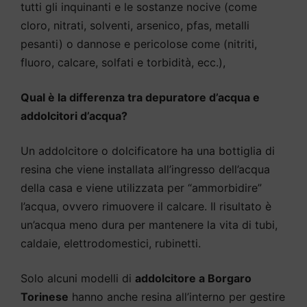
tutti gli inquinanti e le sostanze nocive (come
cloro, nitrati, solventi, arsenico, pfas, metalli
pesanti) o dannose e pericolose come (nitriti,
fluoro, calcare, solfati e torbidità, ecc.),
Qual è la differenza tra depuratore d’acqua e
addolcitori d’acqua?
Un addolcitore o dolcificatore ha una bottiglia di
resina che viene installata all’ingresso dell’acqua
della casa e viene utilizzata per “ammorbidire”
l’acqua, ovvero rimuovere il calcare. Il risultato è
un’acqua meno dura per mantenere la vita di tubi,
caldaie, elettrodomestici, rubinetti.
Solo alcuni modelli di
addolcitore a Borgaro
Torinese
hanno anche resina all’interno per gestire