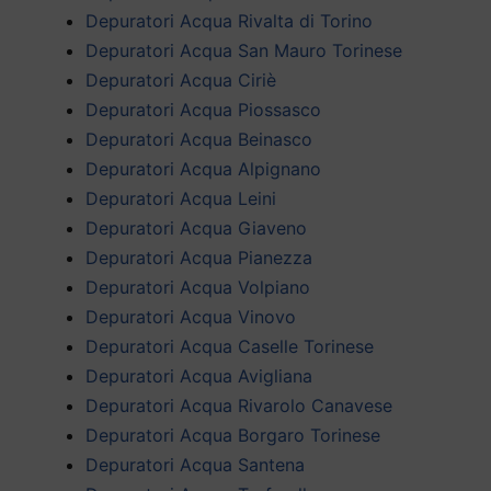
Depuratori Acqua Rivalta di Torino
Depuratori Acqua San Mauro Torinese
Depuratori Acqua Ciriè
Depuratori Acqua Piossasco
Depuratori Acqua Beinasco
Depuratori Acqua Alpignano
Depuratori Acqua Leini
Depuratori Acqua Giaveno
Depuratori Acqua Pianezza
Depuratori Acqua Volpiano
Depuratori Acqua Vinovo
Depuratori Acqua Caselle Torinese
Depuratori Acqua Avigliana
Depuratori Acqua Rivarolo Canavese
Depuratori Acqua Borgaro Torinese
Depuratori Acqua Santena