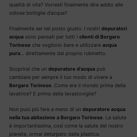
qualità di vita? Vorresti finalmente dire addio alle
odiose bottiglie d’acqua?
Finalmente sei nel posto giusto. I nostri
depuratori
acqua
sono pensati per tutti i
clienti di Borgaro
Torinese
che vogliono bere e utilizzare
acqua
pura
… direttamente dal proprio rubinetto.
Scoprirai che un
depuratore d’acqua
può
cambiare per sempre il tuo modo di vivere a
Borgaro Torinese
. Come era il mondo prima della
lavatrice? E prima della lavastoviglie?
Non puoi più fare a meno di un
depuratore acqua
nella tua abitazione a Borgaro Torinese
. La salute
è importantissima, così come la salute del nostro
pianeta, ormai deturpato dalla plastica.