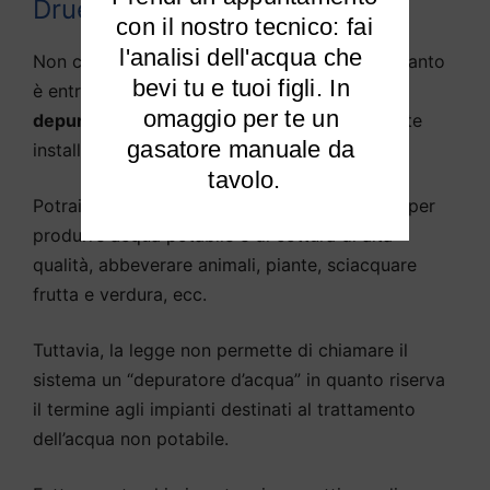
Druento?
 con il nostro tecnico: fai 
l'analisi dell'acqua che 
Non c’è praticamente alcuna differenza, in quanto
bevi tu e tuoi figli. In 
è entrata nella lingua parlata la definizione di
omaggio per te un 
depuratore d’acqua
come sistema solitamente
gasatore manuale da 
installato sotto il lavello della cucina.
tavolo.
Potrai
purificare l’acqua potabile di Druento
per
produrre acqua potabile e di cottura di alta
qualità, abbeverare animali, piante, sciacquare
frutta e verdura, ecc.
Tuttavia, la legge non permette di chiamare il
sistema un “depuratore d’acqua” in quanto riserva
il termine agli impianti destinati al trattamento
dell’acqua non potabile.