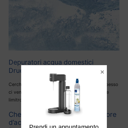
Depuratori acqua domestici
Druento
Cerchiamo di rispondere alle domande che spesso
ci vengono fatte da diversi utenti di Druento e
limitrofi:
Che differenza c’è tra depuratore
d’acqua e purificato d’acqua a
Prendi un appuntamento
