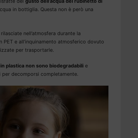
isfatte del
gusto dell’acqua del rubinetto di
cqua in bottiglia. Questa non è però una
rilasciate nell’atmosfera durante la
 in PET e all’inquinamento atmosferico dovuto
izzate per trasportarle.
a in plastica non sono biodegradabili
e
ni per decomporsi completamente.