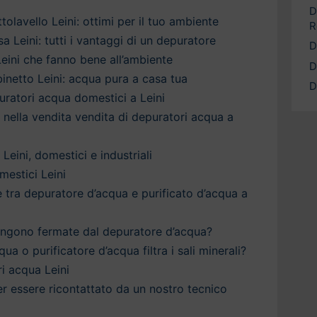
D
olavello Leini: ottimi per il tuo ambiente
R
 Leini: tutti i vantaggi di un depuratore
D
eini che fanno bene all’ambiente
D
inetto Leini: acqua pura a casa tua
D
uratori acqua domestici a Leini
a nella vendita vendita di depuratori acqua a
Leini, domestici e industriali
estici Leini
è tra depuratore d’acqua e purificato d’acqua a
engono fermate dal depuratore d’acqua?
qua o purificatore d’acqua filtra i sali minerali?
i acqua Leini
 per essere ricontattato da un nostro tecnico