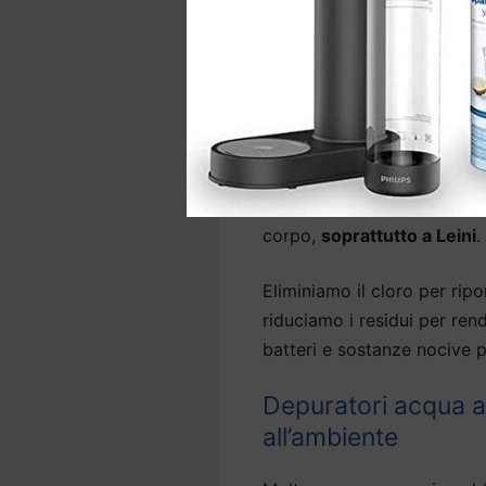
A seconda del sistema,
l’i
sotto il lavello e, per alcu
Depuratori acqua cas
depuratore
La
qualità dell’acqua
è fond
corpo,
soprattutto a Leini
.
Eliminiamo il cloro per ripor
riduciamo i residui per ren
batteri e sostanze nocive p
Depuratori acqua a
all’ambiente