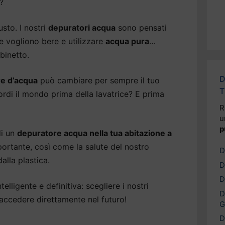
?
usto. I nostri
depuratori acqua
sono pensati
 vogliono bere e utilizzare
acqua pura
…
binetto.
D
e d’acqua
può cambiare per sempre il tuo
T
cordi il mondo prima della lavatrice? E prima
R
u
p
di un
depuratore acqua nella tua abitazione a
portante, così come la salute del nostro
D
alla plastica.
D
D
elligente e definitiva: scegliere i nostri
D
accedere direttamente nel futuro!
G
D