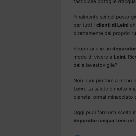
fastidiose bottiglie d’acqua
Finalmente sei nel posto gi
per tutti i
clienti di Leini
che
direttamente dal proprio ru
Scoprirai che un
depurator
modo di vivere a
Leini
. Ri
della lavastoviglie?
Non puoi più fare a meno 
Leini
. La salute è molto im
pianeta, ormai minacciato d
Oggi puoi fare una scelta int
depuratori acqua Leini
ed 