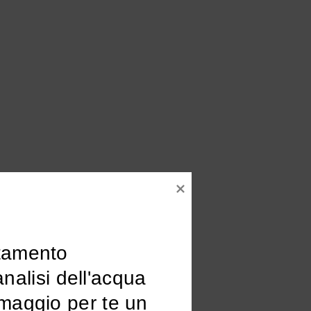
tamento

omaggio per te un 