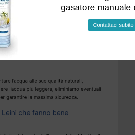
gasatore manuale d
nstallazione a Leini
potrà avvenire sopra o
ni modelli, anche sotto la base della cucina.
Contattaci subito
a Leini: tutti i vantaggi di un
amentale per la nostra salute e per il nostro
tare l’acqua alle sue qualità naturali,
dere l’acqua più leggera, eliminiamo eventuali
er garantire la massima sicurezza.
 Leini che fanno bene