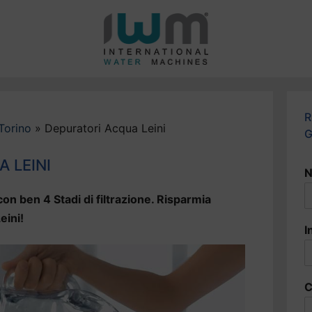
R
Torino
»
Depuratori Acqua Leini
G
 LEINI
N
on ben 4 Stadi di filtrazione. Risparmia
eini!
I
C