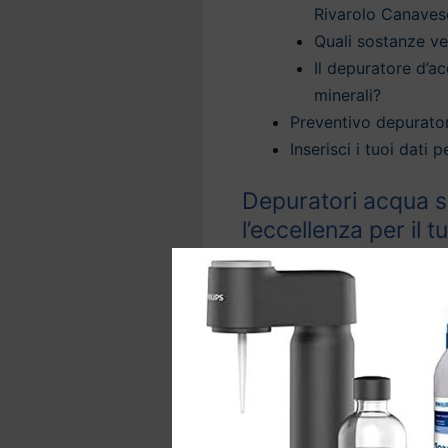
Rivarolo Canaves
Quali sostanze v
Il depuratore d’ac
minerali?
Preventivo depurato
Inserisci i tuoi dati
Depuratori acqua s
l’eccellenza per il 
Grazie ai
depuratori d’acq
trattamento dell’acqua per
sicura direttamente dal rub
La nostra tecnologia offre
domestica a Rivarolo Can
acqua del rubinetto
, elimi