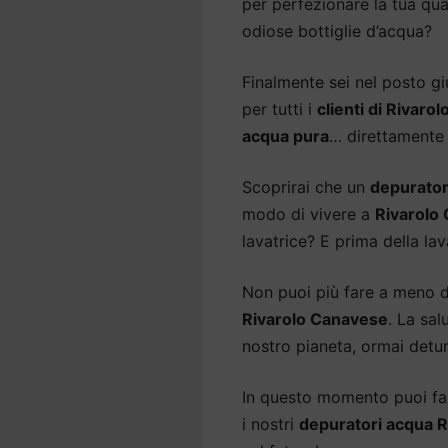
per perfezionare la tua qual
odiose bottiglie d’acqua?
Finalmente sei nel posto gi
per tutti i
clienti di Rivaro
acqua pura
… direttamente 
Scoprirai che un
depurator
modo di vivere a
Rivarolo
lavatrice? E prima della lav
Non puoi più fare a meno 
Rivarolo Canavese
. La sal
nostro pianeta, ormai detur
In questo momento puoi fare
i nostri
depuratori acqua 