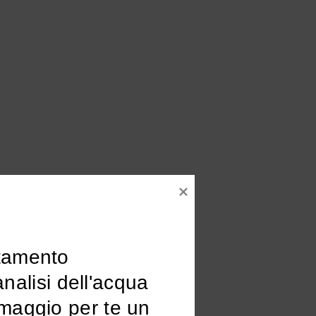
tamento

omaggio per te un 