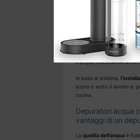
sostanze nocive come arseni
Molti modelli di
depuratori
sono in grado anche di abba
leggera.
La gamma comprende anche 
d’acqua precedentemente ins
In base al sistema,
l’instal
sopra o sotto il lavello e, 
cucina.
Depuratori acqua ca
vantaggi di un dep
La
qualità dell’acqua
è fond