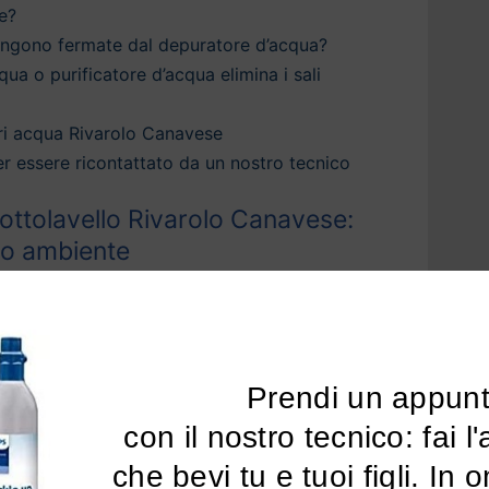
e?
engono fermate dal depuratore d’acqua?
qua o purificatore d’acqua elimina i sali
ri acqua Rivarolo Canavese
 per essere ricontattato da un nostro tecnico
ottolavello Rivarolo Canavese:
tuo ambiente
ua Rivarolo Canavese
e ai sistemi di
 la casa
, puoi ottenere acqua depurata e più
inetto di casa tua.
Prendi un appun
 una vasta gamma di sistemi di
depurazione
 con il nostro tecnico: fai l'analisi dell'acqua 
avese
che perfezionano la
qualità della tua
che bevi tu e tuoi figli. In 
nando l’odore del cloro e ogni traccia di