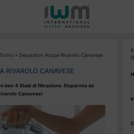
R
Torino
»
Depuratori Acqua Rivarolo Canavese
G
A RIVAROLO CANAVESE
N
n ben 4 Stadi di filtrazione. Risparmia da
 Rivarolo Canavese!
I
C