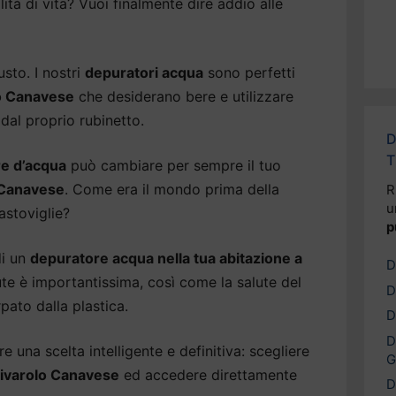
ità di vita? Vuoi finalmente dire addio alle
usto. I nostri
depuratori acqua
sono perfetti
lo Canavese
che desiderano bere e utilizzare
dal proprio rubinetto.
D
T
e d’acqua
può cambiare per sempre il tuo
 Canavese
. Come era il mondo prima della
R
u
astoviglie?
p
di un
depuratore acqua nella tua abitazione a
D
ute è importantissima, così come la salute del
D
pato dalla plastica.
D
D
 una scelta intelligente e definitiva: scegliere
G
Rivarolo Canavese
ed accedere direttamente
D