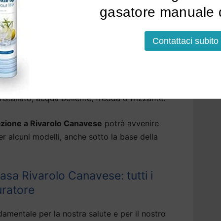
co, metalli pesanti, pfas, piombo e pesticidi.
gasatore manuale d
 per acqua di rubinetto a Rivarolo Canavese
Contattaci subito
ttere i residui fissi, rendendo l’acqua più
soluzioni che erogano, tramite il depuratore
tallato, acqua bollente, fredda o frizzante.
lazione a Rivarolo Canavese
potrà avvenire
per alcuni modelli, anche sotto la base della
sa Rivarolo Canavese: tutti i
uratore
amentale per la nostra salute e per il nostro