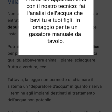
Villar Pellice?
 con il nostro tecnico: fai 
l'analisi dell'acqua che 
Non c’è in pratica alcuna differenza, in quanto è
bevi tu e tuoi figli. In 
entrata nella lingua parlata la definizione di
omaggio per te un 
depuratore d’acqua
come sistema solitamente
gasatore manuale da 
installato sotto il lavello della cucina.
tavolo.
Potrai
purificare l’acqua potabile di Villar Pellice
per produrre acqua potabile e di cottura di alta
qualità, abbeverare animali, piante, sciacquare
frutta e verdura, ecc.
Tuttavia, la legge non permette di chiamare il
sistema un “depuratore d’acqua” in quanto riserva
il termine agli impianti destinati al trattamento
dell’acqua non potabile.