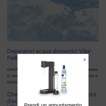
Depuratori acqua domestici Villar
Pellice
Cerchiamo di rispondere alle domande che spesso
ci vengono fatte da diversi utenti di Villar Pellice e
limitrofi:
Che differenza c’è tra depuratore
d’acqua e purificato d’acqua a
Prendi un appuntamento
