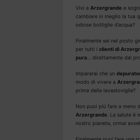
Vivi a
Arzergrande
e sogn
cambiare in meglio la tua qu
odiose bottiglie d’acqua?
Finalmente sei nel posto gi
per tutti i
clienti di Arzer
pura
… direttamente dal pro
Imparerai che un
depurato
modo di vivere a
Arzergr
prima della lavastoviglie?
Non puoi più fare a meno 
Arzergrande
. La salute è 
nostro pianeta, ormai avvel
Finalmente puoi fare una sce