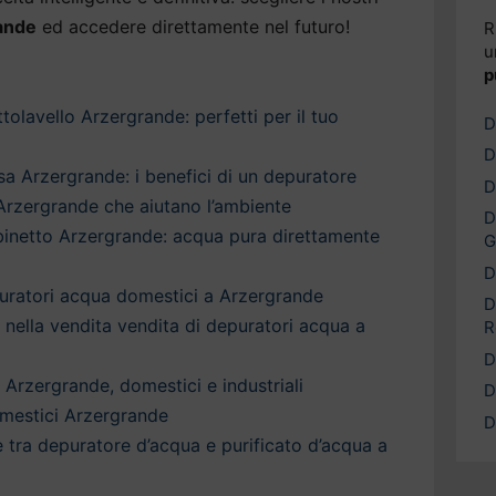
ande
ed accedere direttamente nel futuro!
R
u
p
olavello Arzergrande: perfetti per il tuo
D
D
a Arzergrande: i benefici di un depuratore
D
 Arzergrande che aiutano l’ambiente
D
binetto Arzergrande: acqua pura direttamente
G
D
puratori acqua domestici a Arzergrande
D
a nella vendita vendita di depuratori acqua a
R
D
 Arzergrande, domestici e industriali
D
mestici Arzergrande
D
è tra depuratore d’acqua e purificato d’acqua a