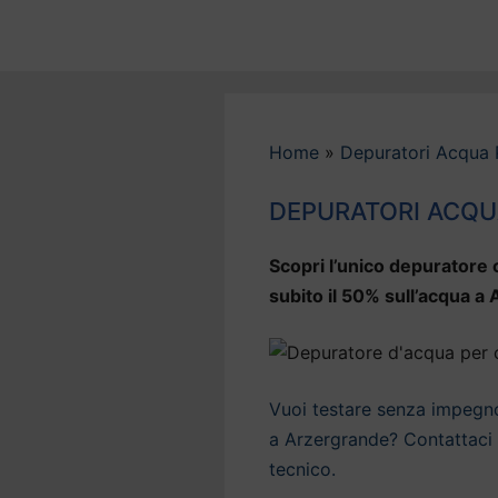
Vai
al
contenuto
Home
»
Depuratori Acqua
DEPURATORI ACQ
Scopri l’unico depuratore c
subito il 50% sull’acqua a
Vuoi testare senza impegno 
a Arzergrande? Contattaci s
tecnico.