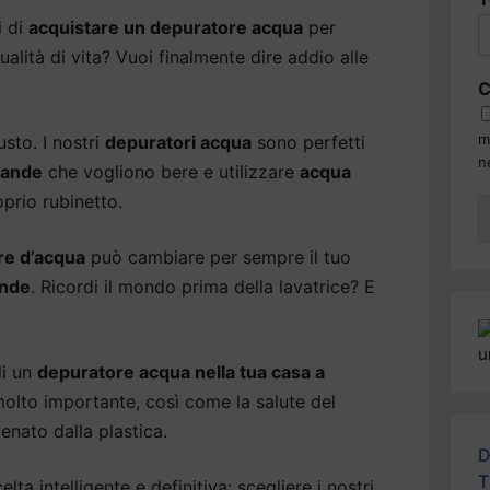
i di
acquistare un depuratore acqua
per
alità di vita? Vuoi finalmente dire addio alle
C
m
usto. I nostri
depuratori acqua
sono perfetti
n
grande
che vogliono bere e utilizzare
acqua
prio rubinetto.
re d’acqua
può cambiare per sempre il tuo
ande
. Ricordi il mondo prima della lavatrice? E
di un
depuratore acqua nella tua casa a
molto importante, così come la salute del
enato dalla plastica.
D
T
lta intelligente e definitiva: scegliere i nostri