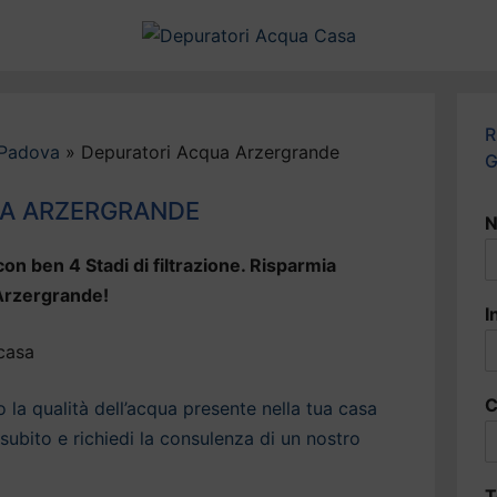
R
 Padova
»
Depuratori Acqua Arzergrande
G
UA ARZERGRANDE
N
on ben 4 Stadi di filtrazione. Risparmia
 Arzergrande!
I
C
la qualità dell’acqua presente nella tua casa
ubito e richiedi la consulenza di un nostro
T