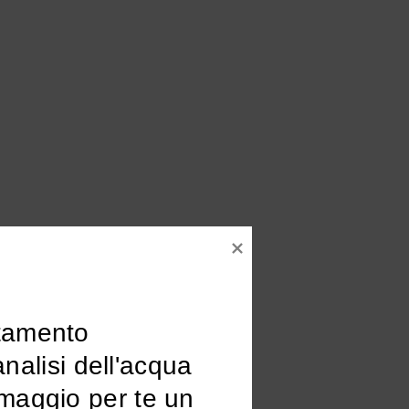
tamento

omaggio per te un 