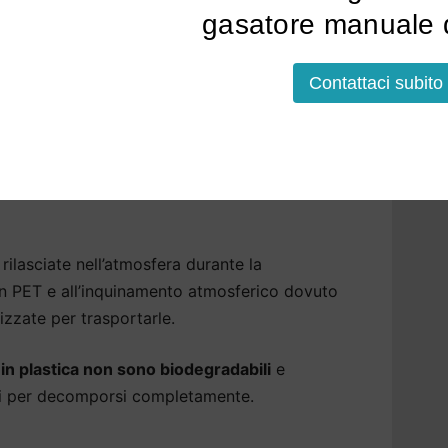
dere l’acqua più leggera, eliminiamo eventuali
gasatore manuale d
er garantire la massima sicurezza.
 a Arzergrande che aiutano
Contattaci subito
isfatte del
gusto dell’acqua del rubinetto di
o bere acqua in bottiglia. Questa non è però
rilasciate nell’atmosfera durante la
 in PET e all’inquinamento atmosferico dovuto
izzate per trasportarle.
a in plastica non sono biodegradabili
e
ni per decomporsi completamente.