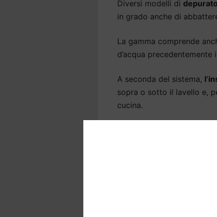
Diversi modelli di
depurato
in grado anche di abbattere 
La gamma comprende anche 
d’acqua precedentemente ins
A seconda del sistema,
l’i
sopra o sotto il lavello e, 
cucina.
Depuratori acqua ca
depuratore
La
qualità dell’acqua
è fond
corpo,
soprattutto a Arze
Eliminiamo il cloro per ripor