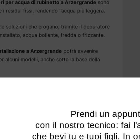
ri per acqua di rubinetto a Arzergrande
sono
i residui fissi, rendendo l’acqua più leggera.
soluzioni che erogano, tramite il depuratore
tallato, acqua bollente, fredda o frizzante.
nstallazione a Arzergrande
potrà avvenire
per alcuni modelli, anche sotto la base della
sa Arzergrande: i benefici di un
amentale per la nostra salute e per il nostro
Prendi un appun
rgrande
.
 con il nostro tecnico: fai l'analisi dell'acqua 
tare l’acqua alle sue qualità naturali,
che bevi tu e tuoi figli. In 