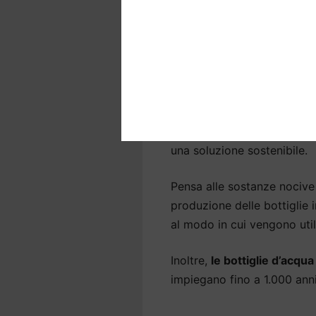
riduciamo i residui per ren
batteri e sostanze nocive p
Purificatori acqua
l’ambiente
Molte persone sono insodd
Arzergrande
e preferiscon
una soluzione sostenibile.
Pensa alle sostanze nocive 
produzione delle bottiglie
al modo in cui vengono util
Inoltre,
le bottiglie d’acqu
impiegano fino a 1.000 an