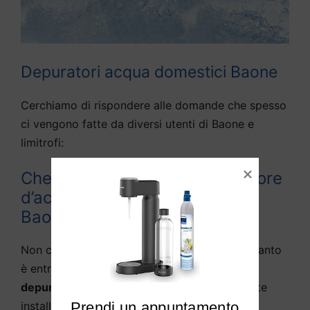
Depuratori acqua domestici Baone
Cerchiamo di rispondere alle domande che spesso
ci vengono fatte da diversi utenti di Baone e
limitrofi:
Che differenza c’è tra depuratore
d’acqua e purificato d’acqua a
Baone?
Non c’è praticamente alcuna differenza, in quanto
è entrata nella lingua parlata la definizione di
depuratore d’acqua
come sistema solitamente
installato sotto il lavello della cucina.
Prendi un appuntamento
