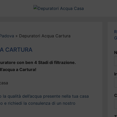
R
 Padova
»
Depuratori Acqua Cartura
G
UA CARTURA
N
uratore con ben 4 Stadi di filtrazione.
ll’acqua a Cartura!
I
C
la qualità dell’acqua presente nella tua casa
o e richiedi la consulenza di un nostro
T