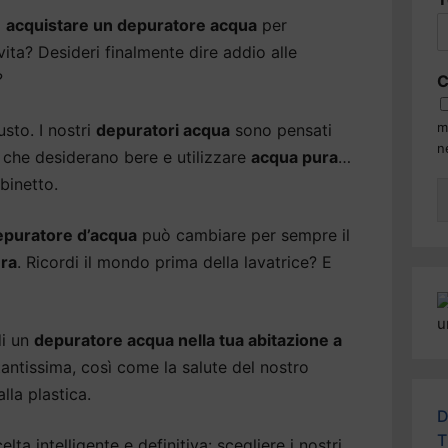
i
acquistare un depuratore acqua
per
 vita? Desideri finalmente dire addio alle
?
C
m
usto. I nostri
depuratori acqua
sono pensati
n
che desiderano bere e utilizzare
acqua pura
…
binetto.
epuratore d’acqua
può cambiare per sempre il
ra
. Ricordi il mondo prima della lavatrice? E
di un
depuratore acqua nella tua abitazione a
tantissima, così come la salute del nostro
lla plastica.
D
T
lta intelligente e definitiva: scegliere i nostri