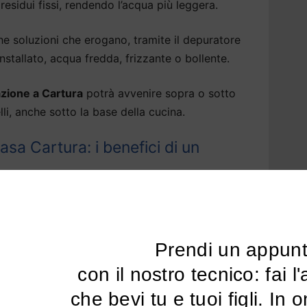
residui fissi, rendendo l’acqua più leggera.
soluzioni che erogano, tramite il depuratore
tallato, acqua fredda, frizzante o bollente.
lazione a Cartura
potrà avvenire sopra o sotto
elli, anche sotto la base della cucina.
sa Cartura: i benefici di un
amentale per la nostra salute e per il nostro
ra
.
Prendi un appun
tare l’acqua alle sue qualità naturali,
 con il nostro tecnico: fai l'analisi dell'acqua 
dere l’acqua più leggera, eliminiamo eventuali
er garantire la massima sicurezza.
che bevi tu e tuoi figli. In 