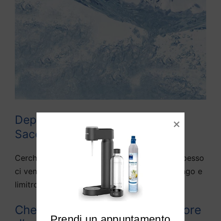
Depuratori acqua domestici
Saccolongo
Cerchiamo di rispondere alle domande che spesso
ci vengono fatte da diversi utenti di Saccolongo e
limitrofi:
Che differenza c’è tra depuratore
Prendi un appuntamento
