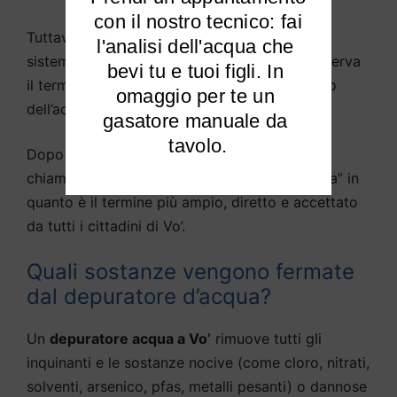
 con il nostro tecnico: fai 
Tuttavia, la legge non consente di chiamare il
l'analisi dell'acqua che 
sistema un “depuratore d’acqua” in quanto riserva
bevi tu e tuoi figli. In 
il termine agli impianti destinati al trattamento
omaggio per te un 
dell’acqua non potabile.
gasatore manuale da 
tavolo.
Dopo questo chiarimento, ci permettiamo di
chiamare i nostri prodotti “depuratore d’acqua” in
quanto è il termine più ampio, diretto e accettato
da tutti i cittadini di Vo’.
Quali sostanze vengono fermate
dal depuratore d’acqua?
Un
depuratore acqua a Vo’
rimuove tutti gli
inquinanti e le sostanze nocive (come cloro, nitrati,
solventi, arsenico, pfas, metalli pesanti) o dannose