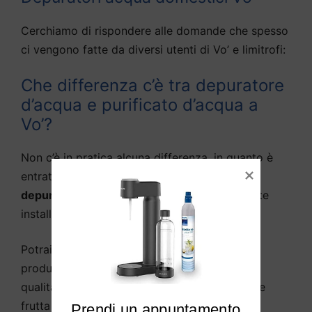
Cerchiamo di rispondere alle domande che spesso
ci vengono fatte da diversi utenti di Vo’ e limitrofi:
Che differenza c’è tra depuratore
d’acqua e purificato d’acqua a
Vo’?
Non c’è in pratica alcuna differenza, in quanto è
entrata nella lingua parlata la definizione di
depuratore d’acqua
come sistema solitamente
installato sotto il lavello della cucina.
Potrai
purificare l’acqua potabile di Vo’
per
produrre acqua potabile e di cottura di alta
qualità, abbeverare animali, piante, sciacquare
frutta e verdura, ecc.
Prendi un appuntamento
