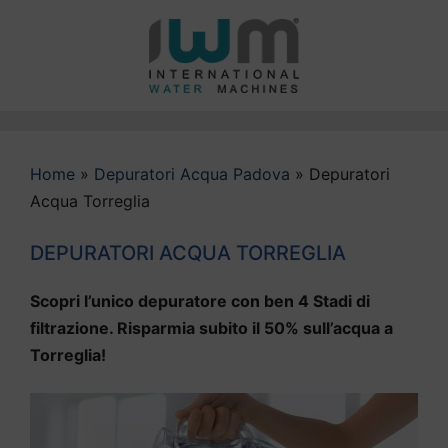
Vai
al
contenuto
Home
»
Depuratori Acqua Padova
»
Depuratori
Acqua Torreglia
DEPURATORI ACQUA TORREGLIA
Scopri l’unico depuratore con ben 4 Stadi di
filtrazione. Risparmia subito il 50% sull’acqua a
Torreglia!