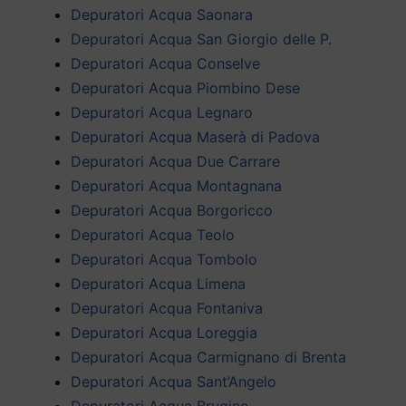
Depuratori Acqua Saonara
Depuratori Acqua San Giorgio delle P.
Depuratori Acqua Conselve
Depuratori Acqua Piombino Dese
Depuratori Acqua Legnaro
Depuratori Acqua Maserà di Padova
Depuratori Acqua Due Carrare
Depuratori Acqua Montagnana
Depuratori Acqua Borgoricco
Depuratori Acqua Teolo
Depuratori Acqua Tombolo
Depuratori Acqua Limena
Depuratori Acqua Fontaniva
Depuratori Acqua Loreggia
Depuratori Acqua Carmignano di Brenta
Depuratori Acqua Sant’Angelo
Depuratori Acqua Brugine