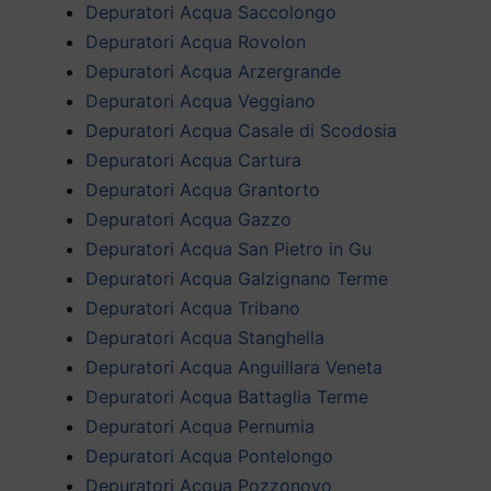
Depuratori Acqua Saccolongo
Depuratori Acqua Rovolon
Depuratori Acqua Arzergrande
Depuratori Acqua Veggiano
Depuratori Acqua Casale di Scodosia
Depuratori Acqua Cartura
Depuratori Acqua Grantorto
Depuratori Acqua Gazzo
Depuratori Acqua San Pietro in Gu
Depuratori Acqua Galzignano Terme
Depuratori Acqua Tribano
Depuratori Acqua Stanghella
Depuratori Acqua Anguillara Veneta
Depuratori Acqua Battaglia Terme
Depuratori Acqua Pernumia
Depuratori Acqua Pontelongo
Depuratori Acqua Pozzonovo