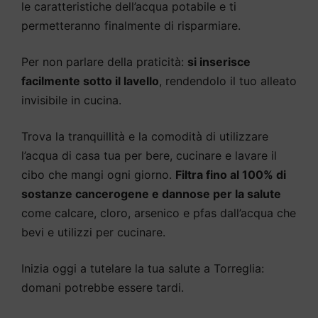
le caratteristiche dell’acqua potabile e ti
permetteranno finalmente di risparmiare.
Per non parlare della praticità:
si inserisce
facilmente sotto il lavello
, rendendolo il tuo alleato
invisibile in cucina.
Trova la tranquillità e la comodità di utilizzare
l’acqua di casa tua per bere, cucinare e lavare il
cibo che mangi ogni giorno.
Filtra fino al 100% di
sostanze cancerogene e dannose per la salute
come calcare, cloro, arsenico e pfas dall’acqua che
bevi e utilizzi per cucinare.
Inizia oggi a tutelare la tua salute a Torreglia:
domani potrebbe essere tardi.