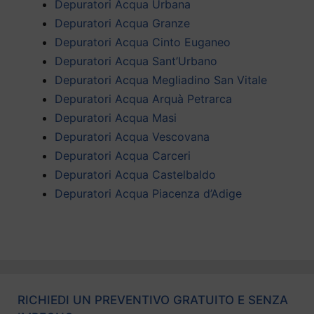
Depuratori Acqua Urbana
Depuratori Acqua Granze
Depuratori Acqua Cinto Euganeo
Depuratori Acqua Sant’Urbano
Depuratori Acqua Megliadino San Vitale
Depuratori Acqua Arquà Petrarca
Depuratori Acqua Masi
Depuratori Acqua Vescovana
Depuratori Acqua Carceri
Depuratori Acqua Castelbaldo
Depuratori Acqua Piacenza d’Adige
RICHIEDI UN PREVENTIVO GRATUITO E SENZA