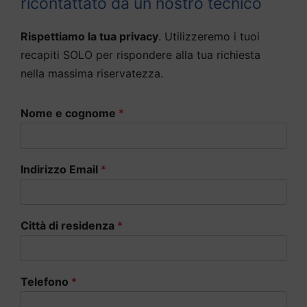
ricontattato da un nostro tecnico
Rispettiamo la tua privacy
. Utilizzeremo i tuoi
recapiti SOLO per rispondere alla tua richiesta
nella massima riservatezza.
Nome e cognome
*
Indirizzo Email
*
Città di residenza
*
Telefono
*