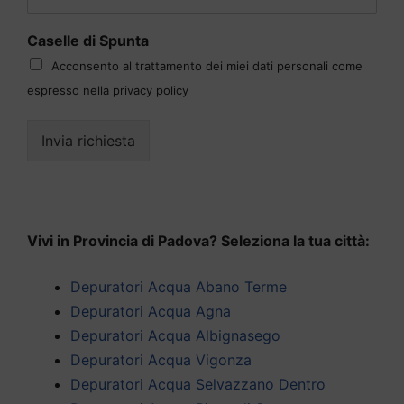
Caselle di Spunta
Acconsento al trattamento dei miei dati personali come
espresso nella privacy policy
Invia richiesta
Vivi in Provincia di Padova? Seleziona la tua città:
Depuratori Acqua Abano Terme
Depuratori Acqua Agna
Depuratori Acqua Albignasego
Depuratori Acqua Vigonza
Depuratori Acqua Selvazzano Dentro