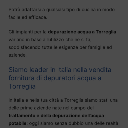
Potrà adattarsi a qualsiasi tipo di cucina in modo
facile ed efficace.
Gli impianti per la
depurazione acqua a Torreglia
variano in base all’utilizzo che ne si fa,
soddisfacendo tutte le esigenze per famiglie ed
aziende.
Siamo leader in Italia nella vendita
fornitura di depuratori acqua a
Torreglia
In Italia e nella tua città a Torreglia siamo stati una
delle prime aziende nate nel campo del
trattamento e della depurazione dell’acqua
potabile
: oggi siamo senza dubbio una delle realtà