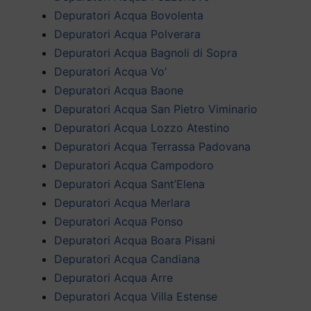
Depuratori Acqua Bovolenta
Depuratori Acqua Polverara
Depuratori Acqua Bagnoli di Sopra
Depuratori Acqua Vo’
Depuratori Acqua Baone
Depuratori Acqua San Pietro Viminario
Depuratori Acqua Lozzo Atestino
Depuratori Acqua Terrassa Padovana
Depuratori Acqua Campodoro
Depuratori Acqua Sant’Elena
Depuratori Acqua Merlara
Depuratori Acqua Ponso
Depuratori Acqua Boara Pisani
Depuratori Acqua Candiana
Depuratori Acqua Arre
Depuratori Acqua Villa Estense