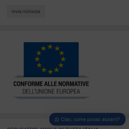
Invia richiesta
Ciao, come posso aiutarti?