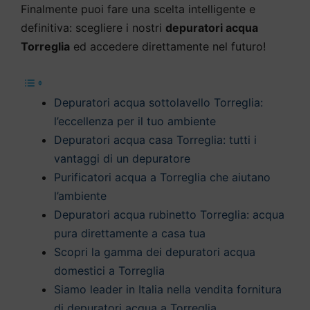
Finalmente puoi fare una scelta intelligente e
definitiva: scegliere i nostri
depuratori acqua
Torreglia
ed accedere direttamente nel futuro!
Depuratori acqua sottolavello Torreglia:
l’eccellenza per il tuo ambiente
Depuratori acqua casa Torreglia: tutti i
vantaggi di un depuratore
Purificatori acqua a Torreglia che aiutano
l’ambiente
Depuratori acqua rubinetto Torreglia: acqua
pura direttamente a casa tua
Scopri la gamma dei depuratori acqua
domestici a Torreglia
Siamo leader in Italia nella vendita fornitura
di depuratori acqua a Torreglia