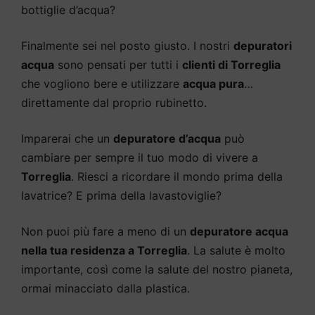
bottiglie d’acqua?
Finalmente sei nel posto giusto. I nostri
depuratori
acqua
sono pensati per tutti i
clienti di Torreglia
che vogliono bere e utilizzare
acqua pura
…
direttamente dal proprio rubinetto.
Imparerai che un
depuratore d’acqua
può
cambiare per sempre il tuo modo di vivere a
Torreglia
. Riesci a ricordare il mondo prima della
lavatrice? E prima della lavastoviglie?
Non puoi più fare a meno di un
depuratore acqua
nella tua residenza a Torreglia
. La salute è molto
importante, così come la salute del nostro pianeta,
ormai minacciato dalla plastica.