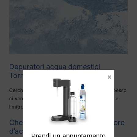
Depuratori acqua domestici
Torreglia
Cerchiamo di rispondere alle domande che spesso
ci vengono fatte da diversi utenti di Torreglia e
limitrofi:
Che differenza c’è tra depuratore
d’acqua e purificato d’acqua a
Prendi un appuntamento
