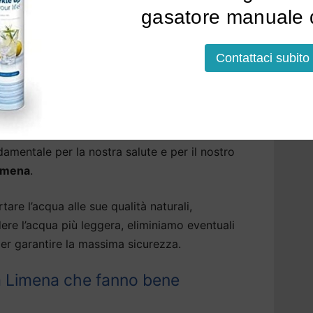
tallato, acqua frizzante, fredda o bollente.
gasatore manuale d
lazione a Limena
potrà avvenire sopra o sotto
Contattaci subito
elli, anche sotto la base della cucina.
sa Limena: tutti i benefici di un
amentale per la nostra salute e per il nostro
Limena
.
tare l’acqua alle sue qualità naturali,
dere l’acqua più leggera, eliminiamo eventuali
er garantire la massima sicurezza.
 a Limena che fanno bene