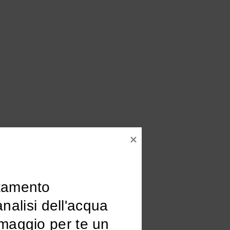
tamento

omaggio per te un 