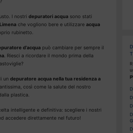
?
usto. I nostri
depuratori acqua
sono stati
i Limena
che vogliono bere e utilizzare
acqua
prio rubinetto.
D
epuratore d’acqua
può cambiare per sempre il
T
na
. Riesci a ricordare il mondo prima della
astoviglie?
R
u
p
di un
depuratore acqua nella tua residenza a
tantissima, così come la salute del nostro
D
alla plastica.
D
D
lta intelligente e definitiva: scegliere i nostri
D
d accedere direttamente nel futuro!
G
D