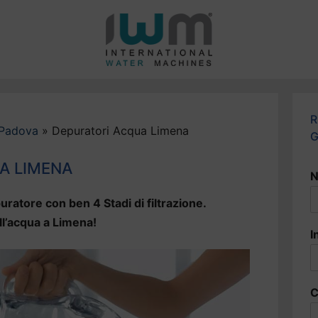
R
 Padova
»
Depuratori Acqua Limena
G
A LIMENA
N
uratore con ben 4 Stadi di filtrazione.
ll’acqua a Limena!
I
C