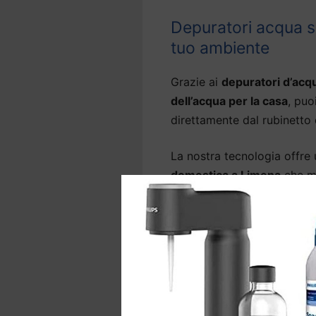
Depuratori acqua so
tuo ambiente
Grazie ai
depuratori d’acq
dell’acqua per la casa
, puo
direttamente dal rubinetto 
La nostra tecnologia offre
domestica a Limena
che mi
rubinetto
, rimuovendo l’od
come arsenico, metalli pesa
Alcuni modelli di
depurator
grado anche di abbattere i 
La gamma comprende anche 