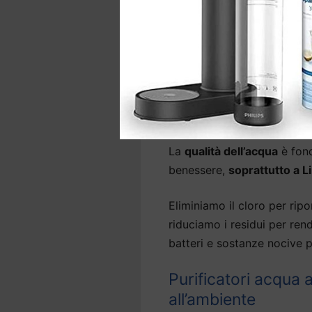
d’acqua precedentemente ins
In base al sistema,
l’instal
il lavello e, per alcuni mod
Depuratori acqua ca
depuratore
La
qualità dell’acqua
è fond
benessere,
soprattutto a 
Eliminiamo il cloro per ripor
riduciamo i residui per ren
batteri e sostanze nocive p
Purificatori acqua
all’ambiente