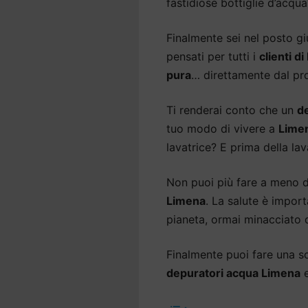
fastidiose bottiglie d’acqua
Finalmente sei nel posto gi
pensati per tutti i
clienti d
pura
… direttamente dal pro
Ti renderai conto che un
d
tuo modo di vivere a
Lime
lavatrice? E prima della lav
Non puoi più fare a meno 
Limena
. La salute è impor
pianeta, ormai minacciato d
Finalmente puoi fare una sce
depuratori acqua Limena
e