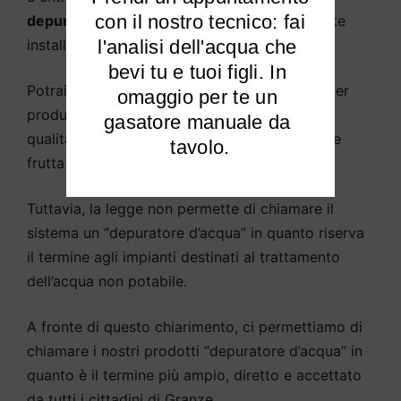
 con il nostro tecnico: fai 
depuratore d’acqua
come sistema solitamente
installato sotto il lavello della cucina.
l'analisi dell'acqua che 
bevi tu e tuoi figli. In 
Potrai
purificare l’acqua potabile di Granze
per
omaggio per te un 
produrre acqua potabile e di cottura di alta
gasatore manuale da 
qualità, abbeverare animali, piante, sciacquare
tavolo.
frutta e verdura, ecc.
Tuttavia, la legge non permette di chiamare il
sistema un “depuratore d’acqua” in quanto riserva
il termine agli impianti destinati al trattamento
dell’acqua non potabile.
A fronte di questo chiarimento, ci permettiamo di
chiamare i nostri prodotti “depuratore d’acqua” in
quanto è il termine più ampio, diretto e accettato
da tutti i cittadini di Granze.