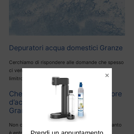
Depuratori acqua domestici Granze
Cerchiamo di rispondere alle domande che spesso
ci vengono fatte da diversi utenti di Granze e
limitrofi:
Che differenza c’è tra depuratore
d’acqua e purificato d’acqua a
Granze?
Non c’è teoricamente alcuna differenza, in quanto
Prendi un appuntamento

è entrata nella lingua parlata la definizione di