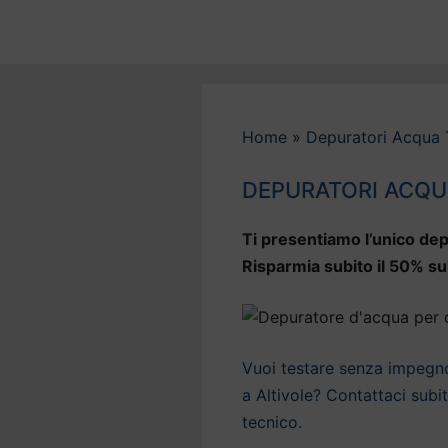
Vai
al
contenuto
Home
»
Depuratori Acqua 
DEPURATORI ACQU
Ti presentiamo l’unico dep
Risparmia subito il 50% sul
Vuoi testare senza impegno 
a Altivole? Contattaci subi
tecnico.