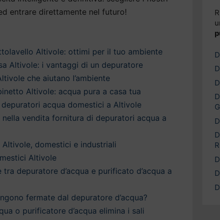
d entrare direttamente nel futuro!
R
u
p
olavello Altivole: ottimi per il tuo ambiente
D
a Altivole: i vantaggi di un depuratore
D
ltivole che aiutano l’ambiente
D
inetto Altivole: acqua pura a casa tua
D
depuratori acqua domestici a Altivole
G
a nella vendita fornitura di depuratori acqua a
D
D
Altivole, domestici e industriali
R
estici Altivole
D
è tra depuratore d’acqua e purificato d’acqua a
D
D
engono fermate dal depuratore d’acqua?
qua o purificatore d’acqua elimina i sali