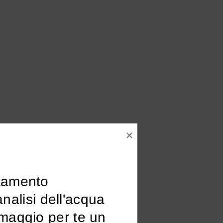
tamento

omaggio per te un 