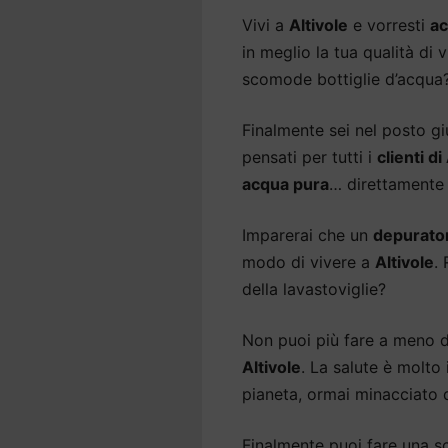
Vivi a
Altivole
e vorresti
ac
in meglio la tua qualità di 
scomode bottiglie d’acqua
Finalmente sei nel posto gi
pensati per tutti i
clienti di
acqua pura
… direttamente 
Imparerai che un
depurato
modo di vivere a
Altivole
.
della lavastoviglie?
Non puoi più fare a meno 
Altivole
. La salute è molto
pianeta, ormai minacciato d
Finalmente puoi fare una sce