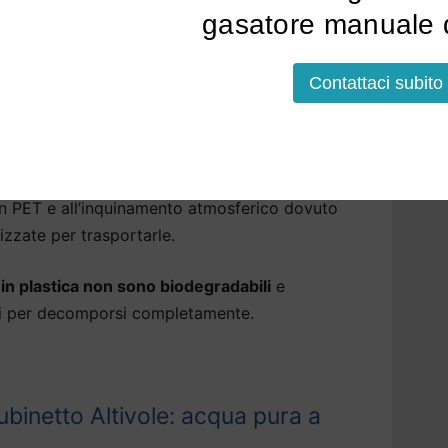
gasatore manuale d
Altivole che aiutano l’ambiente
isfatte del
gusto dell’acqua del rubinetto di
Contattaci subito
 acqua in bottiglia. Ma questa non è più una
rilasciate nell’atmosfera durante la
 in PET e all’inquinamento atmosferico dovuto
izzate per trasportarle.
a in plastica non sono biodegradabili
e
ni per decomporsi completamente.
binetto Altivole: acqua pura a