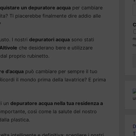
quistare un depuratore acqua
per cambiare
vita? Ti piacerebbe finalmente dire addio alle
?
C
m
usto. I nostri
depuratori acqua
sono stati
n
 Altivole
che desiderano bere e utilizzare
dal proprio rubinetto.
re d’acqua
può cambiare per sempre il tuo
 Ricordi il mondo prima della lavatrice? E prima
di un
depuratore acqua nella tua residenza a
 importante, così come la salute del nostro
alla plastica.
D
T
lta intelligente e definitiva: scegliere i nostri