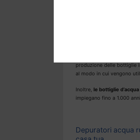
Depuratori acqua a 
Molte persone sono insodd
Altivole
e preferiscono bere
soluzione sostenibile.
Pensa alle sostanze nocive 
produzione delle bottiglie
al modo in cui vengono util
Inoltre,
le bottiglie d’acqu
impiegano fino a 1.000 an
Depuratori acqua ru
casa tua