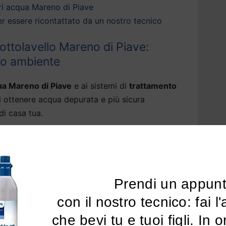
ri acqua Mareno di Piave
 per essere ricontattato da un nostro tecnico
ottolavello Mareno di Piave:
tuo ambiente
ua Mareno di Piave
e ai sistemi di
trattamento
i ottenere acqua depurata e più sicura
di casa tua.
 una vasta gamma di sistemi di
depurazione
ave
che migliorano la
qualità della tua acqua
l’odore del cloro e ogni traccia di sostanze
li pesanti, pfas, piombo e pesticidi.
Prendi un appun
 con il nostro tecnico: fai l'analisi dell'acqua 
 per acqua di rubinetto a Mareno di Piave
che bevi tu e tuoi figli. In 
ttere i residui fissi, rendendo l’acqua più