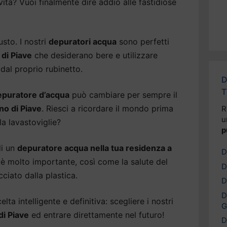
 vita? Vuoi finalmente dire addio alle fastidiose
usto. I nostri
depuratori acqua
sono perfetti
 di Piave
che desiderano bere e utilizzare
dal proprio rubinetto.
D
T
epuratore d’acqua
può cambiare per sempre il
o di Piave
. Riesci a ricordare il mondo prima
R
u
la lavastoviglie?
p
di un
depuratore acqua nella tua residenza a
D
e è molto importante, così come la salute del
D
ciato dalla plastica.
D
D
lta intelligente e definitiva: scegliere i nostri
G
i Piave
ed entrare direttamente nel futuro!
D