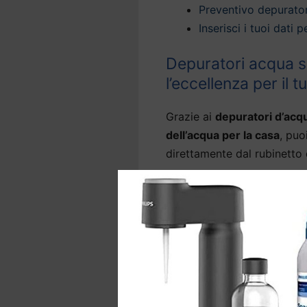
Preventivo depurato
Inserisci i tuoi dati
Depuratori acqua s
l’eccellenza per il 
Grazie ai
depuratori d’acq
dell’acqua per la casa
, puo
direttamente dal rubinetto 
La nostra tecnologia offre
domestica a Mareno di Pi
del rubinetto
, rimuovendo 
nocive come arsenico, metal
Molti modelli di
depuratori
sono in grado anche di abba