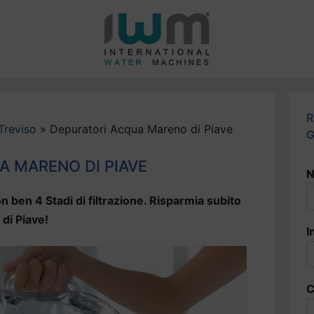
R
Treviso
»
Depuratori Acqua Mareno di Piave
G
A MARENO DI PIAVE
N
n ben 4 Stadi di filtrazione. Risparmia subito
 di Piave!
I
C