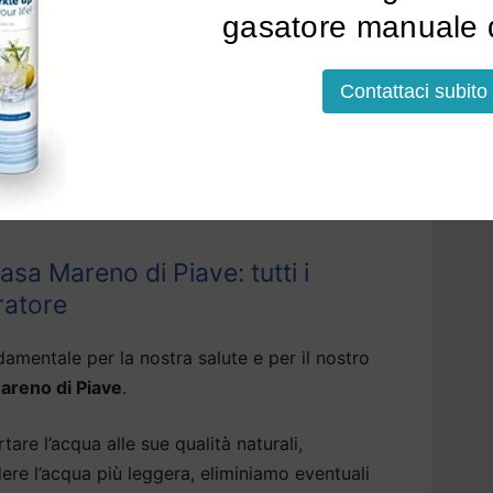
gasatore manuale d
soluzioni che erogano, tramite il depuratore
Contattaci subito
tallato, acqua bollente, fredda o frizzante.
nstallazione a Mareno di Piave
potrà avvenire
per alcuni modelli, anche sotto la base della
sa Mareno di Piave: tutti i
ratore
amentale per la nostra salute e per il nostro
areno di Piave
.
tare l’acqua alle sue qualità naturali,
dere l’acqua più leggera, eliminiamo eventuali