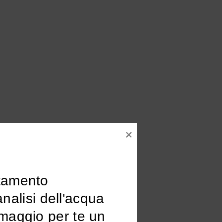
tamento

omaggio per te un 