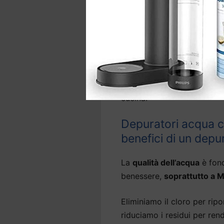
leggera.
La gamma comprende anche 
d’acqua precedentemente ins
A seconda del sistema,
l’i
sopra o sotto il lavello e, 
cucina.
Depuratori acqua ca
benefici di un depu
La
qualità dell’acqua
è fond
benessere,
soprattutto a M
Eliminiamo il cloro per ripor
riduciamo i residui per ren