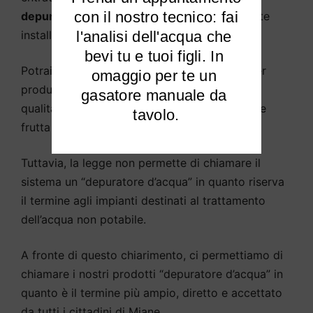
 con il nostro tecnico: fai 
depuratore d’acqua
come sistema solitamente
installato sotto il lavello della cucina.
l'analisi dell'acqua che 
bevi tu e tuoi figli. In 
Potrai
purificare l’acqua potabile di Miane
per
omaggio per te un 
produrre acqua potabile e di cottura di alta
gasatore manuale da 
qualità, abbeverare animali, piante, sciacquare
tavolo.
frutta e verdura, ecc.
Tuttavia, la legge non permette di chiamare il
sistema un “depuratore d’acqua” in quanto riserva
il termine agli impianti destinati al trattamento
dell’acqua non potabile.
A fronte di questo chiarimento, ci permettiamo di
chiamare i nostri prodotti “depuratore d’acqua” in
quanto è il termine più ampio, diretto e accettato
da tutti i cittadini di Miane.