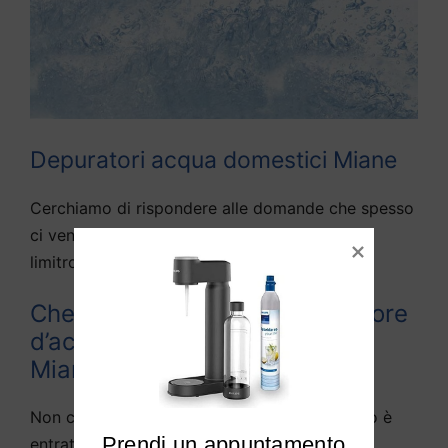
Depuratori acqua domestici Miane
Cerchiamo di rispondere alle domande che spesso
ci vengono fatte da diversi utenti di Miane e
limitrofi:
Che differenza c’è tra depuratore
d’acqua e purificato d’acqua a
Miane?
Non c’è in pratica alcuna differenza, in quanto è
Prendi un appuntamento

entrata nella lingua parlata la definizione di