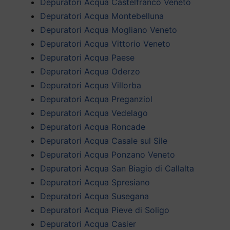
Depuratori Acqua Castelfranco Veneto
Depuratori Acqua Montebelluna
Depuratori Acqua Mogliano Veneto
Depuratori Acqua Vittorio Veneto
Depuratori Acqua Paese
Depuratori Acqua Oderzo
Depuratori Acqua Villorba
Depuratori Acqua Preganziol
Depuratori Acqua Vedelago
Depuratori Acqua Roncade
Depuratori Acqua Casale sul Sile
Depuratori Acqua Ponzano Veneto
Depuratori Acqua San Biagio di Callalta
Depuratori Acqua Spresiano
Depuratori Acqua Susegana
Depuratori Acqua Pieve di Soligo
Depuratori Acqua Casier