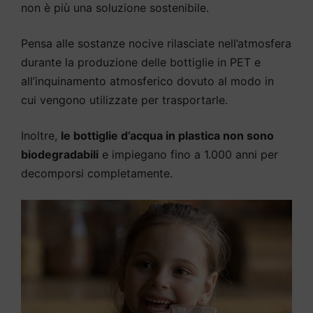
non è più una soluzione sostenibile.
Pensa alle sostanze nocive rilasciate nell’atmosfera
durante la produzione delle bottiglie in PET e
all’inquinamento atmosferico dovuto al modo in
cui vengono utilizzate per trasportarle.
Inoltre,
le bottiglie d’acqua in plastica non sono
biodegradabili
e impiegano fino a 1.000 anni per
decomporsi completamente.