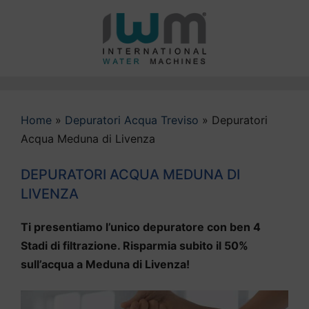
Vai
al
contenuto
Home
»
Depuratori Acqua Treviso
»
Depuratori
Acqua Meduna di Livenza
DEPURATORI ACQUA MEDUNA DI
LIVENZA
Ti presentiamo l’unico depuratore con ben 4
Stadi di filtrazione. Risparmia subito il 50%
sull’acqua a Meduna di Livenza!