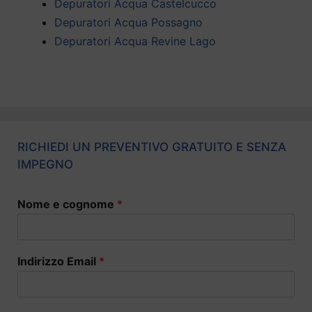
Depuratori Acqua Castelcucco
Depuratori Acqua Possagno
Depuratori Acqua Revine Lago
RICHIEDI UN PREVENTIVO GRATUITO E SENZA
IMPEGNO
Nome e cognome
*
Indirizzo Email
*