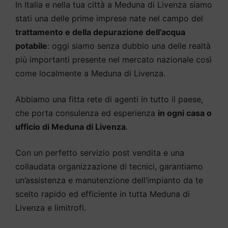
In Italia e nella tua città a Meduna di Livenza siamo
stati una delle prime imprese nate nel campo del
trattamento e della depurazione dell’acqua
potabile
: oggi siamo senza dubbio una delle realtà
più importanti presente nel mercato nazionale così
come localmente a Meduna di Livenza.
Abbiamo una fitta rete di agenti in tutto il paese,
che porta consulenza ed esperienza
in ogni casa o
ufficio di Meduna di Livenza
.
Con un perfetto servizio post vendita e una
collaudata organizzazione di tecnici, garantiamo
un’assistenza e manutenzione dell’impianto da te
scelto rapido ed efficiente in tutta Meduna di
Livenza e limitrofi.