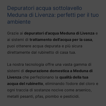
Depuratori acqua sottolavello
Meduna di Livenza: perfetti per il tuo
ambiente
Grazie ai
depuratori d’acqua Meduna di Livenza
e
ai sistemi di
trattamento dell’acqua per la casa
,
puoi ottenere acqua depurata e più sicura
direttamente dal rubinetto di casa tua.
La nostra tecnologia offre una vasta gamma di
sistemi di
depurazione domestica a Meduna di
Livenza
che perfezionano la
qualità della tua
acqua del rubinetto
, eliminando l’odore del cloro e
ogni traccia di sostanze nocive come arsenico,
metalli pesanti, pfas, piombo e pesticidi.