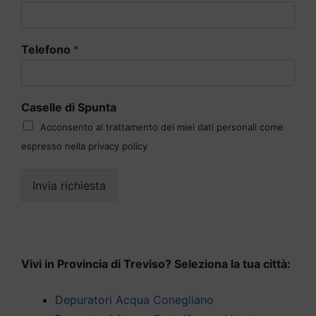
Telefono
*
Caselle di Spunta
Acconsento al trattamento dei miei dati personali come
espresso nella privacy policy
Invia richiesta
Vivi in Provincia di Treviso? Seleziona la tua città:
Depuratori Acqua Conegliano