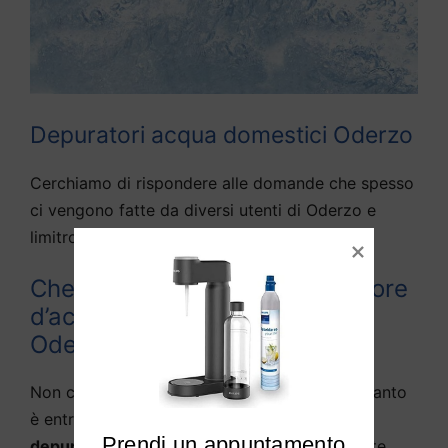
Depuratori acqua domestici Oderzo
Cerchiamo di rispondere alle domande che spesso
ci vengono fatte da diversi utenti di Oderzo e
limitrofi:
Che differenza c’è tra depuratore
d’acqua e purificato d’acqua a
Oderzo?
Non c’è praticamente alcuna differenza, in quanto
è entrata nella lingua parlata la definizione di
Prendi un appuntamento

depuratore d’acqua
come sistema solitamente