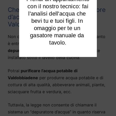
 con il nostro tecnico: fai 
Che differenza c’è tra depuratore
l'analisi dell'acqua che 
d’acqua e purificato d’acqua a
bevi tu e tuoi figli. In 
Valdobbiadene?
omaggio per te un 
gasatore manuale da 
Non c’è praticamente alcuna differenza, in quanto
tavolo.
è entrata nella lingua parlata la definizione di
depuratore d’acqua
come sistema solitamente
installato sotto il lavello della cucina.
Potrai
purificare l’acqua potabile di
Valdobbiadene
per produrre acqua potabile e di
cottura di alta qualità, abbeverare animali, piante,
sciacquare frutta e verdura, ecc.
Tuttavia, la legge non consente di chiamare il
sistema un “depuratore d’acqua” in quanto riserva