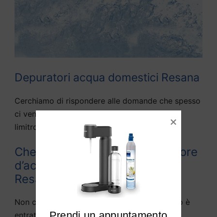
Depuratori acqua domestici Resana
Cerchiamo di rispondere alle domande che spesso
ci vengono fatte da diversi utenti di Resana e
limitrofi:
Che differenza c’è tra depuratore
d’acqua e purificato d’acqua a
Resana?
Non c’è in pratica alcuna differenza, in quanto è
Prendi un appuntamento

entrata nella lingua parlata la definizione di