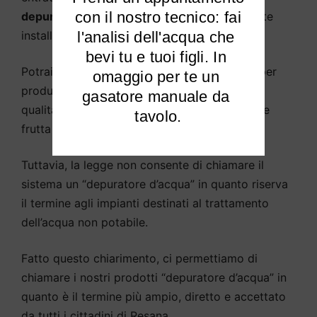
 con il nostro tecnico: fai 
depuratore d’acqua
come sistema solitamente
installato sotto il lavello della cucina.
l'analisi dell'acqua che 
bevi tu e tuoi figli. In 
Potrai
purificare l’acqua potabile di Resana
per
omaggio per te un 
produrre acqua potabile e di cottura di alta
gasatore manuale da 
qualità, abbeverare animali, piante, sciacquare
tavolo.
frutta e verdura, ecc.
Tuttavia, la legge non consente di chiamare il
sistema un “depuratore d’acqua” in quanto riserva
il termine agli impianti destinati al trattamento
dell’acqua non potabile.
Fatto questo chiarimento, ci permettiamo di
chiamare i nostri prodotti “depuratore d’acqua” in
quanto è il termine più ampio, diretto e accettato
da tutti i cittadini di Resana.