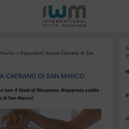
R
Treviso
»
Depuratori Acqua Caerano di San
G
N
A CAERANO DI SAN MARCO
n ben 4 Stadi di filtrazione. Risparmia subito
I
o di San Marco!
C