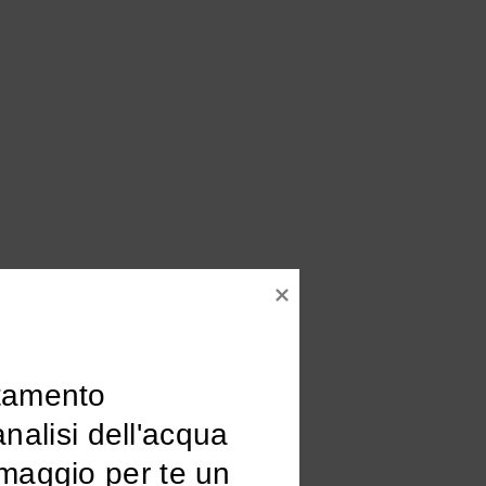
tamento

omaggio per te un 