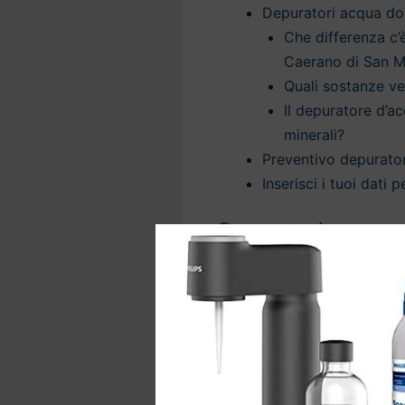
Depuratori acqua do
Che differenza c’
Caerano di San 
Quali sostanze v
Il depuratore d’ac
minerali?
Preventivo depurato
Inserisci i tuoi dati
Depuratori acqua s
Marco: ottimi per i
Grazie ai
depuratori d’acq
trattamento dell’acqua per
sicura direttamente dal rub
La nostra tecnologia offre