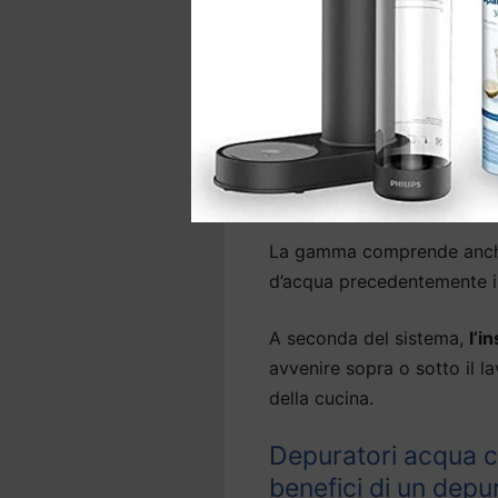
domestica a Caerano di S
acqua del rubinetto
, elimi
sostanze nocive come arseni
Molti modelli di
depuratori
Marco
sono in grado anche 
molto leggera.
La gamma comprende anche 
d’acqua precedentemente ins
A seconda del sistema,
l’i
avvenire sopra o sotto il la
della cucina.
Depuratori acqua c
benefici di un depu