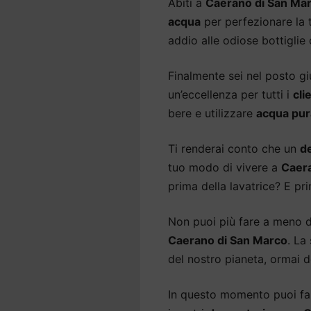
Abiti a
Caerano di San Ma
acqua
per perfezionare la t
addio alle odiose bottiglie
Finalmente sei nel posto gi
un’eccellenza per tutti i
cli
bere e utilizzare
acqua pur
Ti renderai conto che un
d
tuo modo di vivere a
Caera
prima della lavatrice? E pri
Non puoi più fare a meno 
Caerano di San Marco
. La
del nostro pianeta, ormai d
In questo momento puoi fare