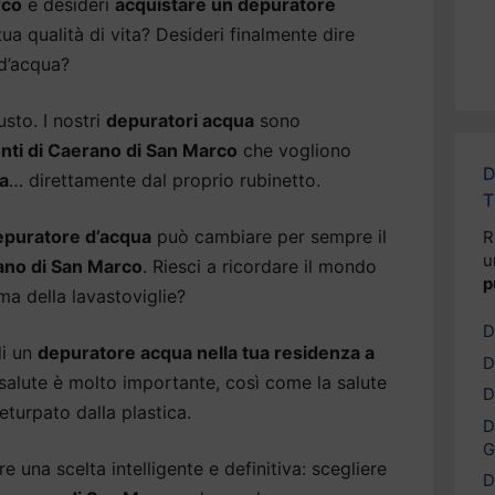
rco
e desideri
acquistare un depuratore
ua qualità di vita? Desideri finalmente dire
 d’acqua?
usto. I nostri
depuratori acqua
sono
enti di Caerano di San Marco
che vogliono
D
a
… direttamente dal proprio rubinetto.
T
epuratore d’acqua
può cambiare per sempre il
R
u
no di San Marco
. Riesci a ricordare il mondo
p
ma della lavastoviglie?
D
di un
depuratore acqua nella tua residenza a
D
 salute è molto importante, così come la salute
D
eturpato dalla plastica.
D
G
 una scelta intelligente e definitiva: scegliere
D