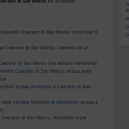
Caerano di San Marco
ed accedere
D
R
D
D
tolavello Caerano di San Marco: ottimi per il
D
a Caerano di San Marco: i benefici di un
Caerano di San Marco che aiutano l’ambiente
binetto Caerano di San Marco: acqua pura
tua
puratori acqua domestici a Caerano di San
a nella vendita fornitura di depuratori acqua a
co
a Caerano di San Marco, domestici e per