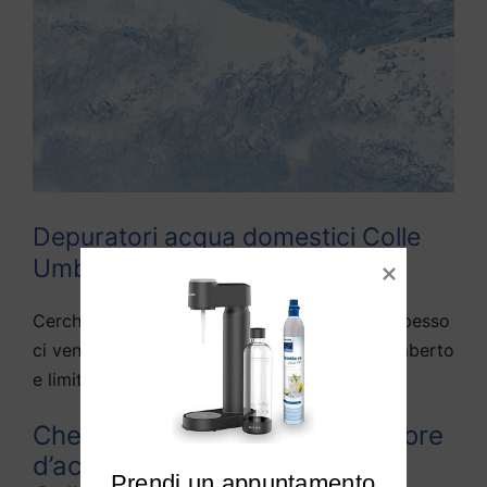
Depuratori acqua domestici Colle
Umberto
Cerchiamo di rispondere alle domande che spesso
ci vengono fatte da diversi utenti di Colle Umberto
e limitrofi:
Che differenza c’è tra depuratore
d’acqua e purificato d’acqua a
Prendi un appuntamento
