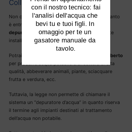
Colle Umberto?
 con il nostro tecnico: fai 
l'analisi dell'acqua che 
Non c’è teoricamente alcuna differenza, in quanto
bevi tu e tuoi figli. In 
è entrata nella lingua parlata la definizione di
omaggio per te un 
depuratore d’acqua
come sistema solitamente
gasatore manuale da 
installato sotto il lavello della cucina.
tavolo.
Potrai
purificare l’acqua potabile di Colle Umberto
per produrre acqua potabile e di cottura di alta
qualità, abbeverare animali, piante, sciacquare
frutta e verdura, ecc.
Tuttavia, la legge non permette di chiamare il
sistema un “depuratore d’acqua” in quanto riserva
il termine agli impianti destinati al trattamento
dell’acqua non potabile.