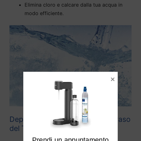
Elimina cloro e calcare dalla tua acqua in
modo efficiente.
Depuratori acqua domestici Cavaso
del Tomba
Prendi un appuntamento
