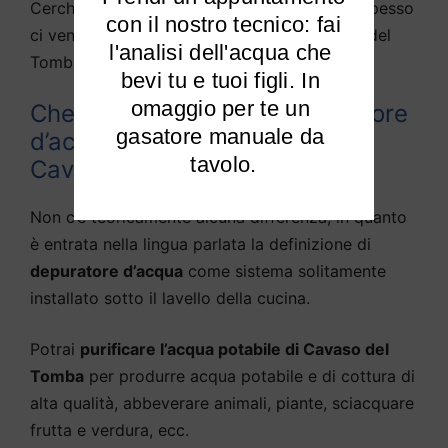
Cerchiamo di rispondere alle domande che spesso
 con il nostro tecnico: fai 
ci vengono fatte da diversi utenti di Cavaso del
l'analisi dell'acqua che 
Tomba e limitrofi:
bevi tu e tuoi figli. In 
omaggio per te un 
Che differenza c’è tra depuratore
gasatore manuale da 
d’acqua e purificato d’acqua a
tavolo.
Cavaso del Tomba?
Non c’è teoricamente alcuna differenza, in quanto
è entrata nella lingua parlata la definizione di
depuratore d’acqua
come sistema solitamente
installato sotto il lavello della cucina.
Potrai
purificare l’acqua potabile di Cavaso del
Tomba
per produrre acqua potabile e di cottura di
alta qualità, abbeverare animali, piante, sciacquare
frutta e verdura, ecc.